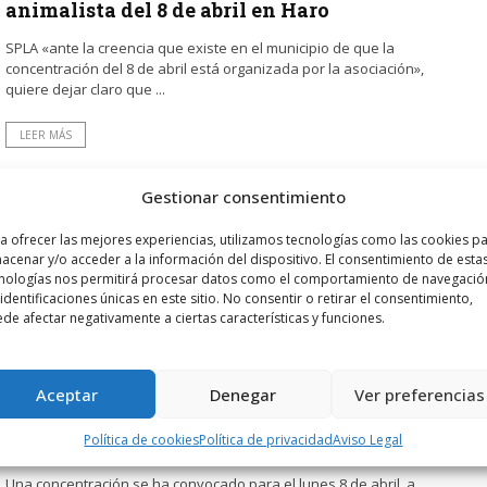
animalista del 8 de abril en Haro
SPLA «ante la creencia que existe en el municipio de que la
concentración del 8 de abril está organizada por la asociación»,
quiere dejar claro que ...
LEER MÁS
Gestionar consentimiento
a ofrecer las mejores experiencias, utilizamos tecnologías como las cookies p
acenar y/o acceder a la información del dispositivo. El consentimiento de esta
nologías nos permitirá procesar datos como el comportamiento de navegació
 identificaciones únicas en este sitio. No consentir o retirar el consentimiento,
de afectar negativamente a ciertas características y funciones.
POR
RADIO HARO
20 MARZO, 2019
2805
4
Los amantes de los animales protestan
Aceptar
Denegar
Ver preferencias
por los envenenamientos de gatos en
Política de cookies
Política de privacidad
Aviso Legal
Haro
Una concentración se ha convocado para el lunes 8 de abril, a