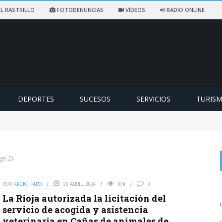
L RASTRILLO
FOTODENUNCIAS
VÍDEOS
RADIO ONLINE
DEPORTES
SUCESOS
SERVICIOS
TURIS
ccidentado en un sendero de Ezcaray
ge 2)
POR
RADIO HARO
23 ABRIL, 2024
634
0
on
TO, 2026
NAVA
7 AGOSTO, 2026
La Rioja autorizada la licitación del
. Ya no cuela
Como todo lo que toca este pájaro a medias mal y tarde
servicio de acogida y asistencia
veterinaria en Cañas de animales de
Haro de falta de
FOTODENUNCIAS | El parque de siempre