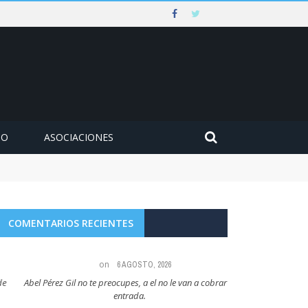
MO
ASOCIACIONES
COMENTARIOS RECIENTES
on
6 AGOSTO, 2026
Abel Pérez Gil no te preocupes, a el no le van a cobrar la
Maria Angeles Lugel
entrada.
RUBIAL