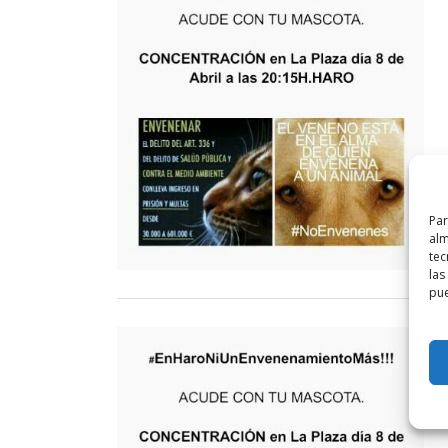
Par
alm
tec
las
pue