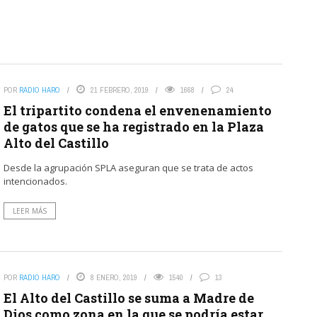
POR
RADIO HARO
21 FEBRERO, 2019
1668
24
El tripartito condena el envenenamiento
de gatos que se ha registrado en la Plaza
Alto del Castillo
Desde la agrupación SPLA aseguran que se trata de actos
intencionados.
LEER MÁS
POR
RADIO HARO
8 ENERO, 2019
1540
13
El Alto del Castillo se suma a Madre de
Dios como zona en la que se podría estar