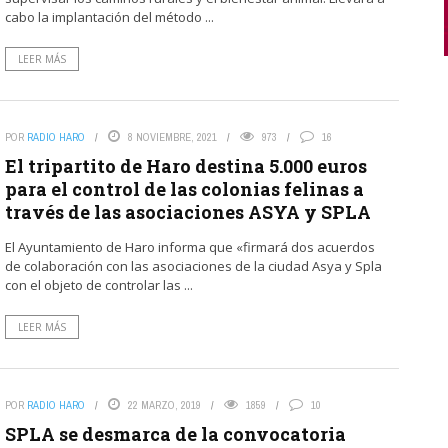
cabo la implantación del método ...
LEER MÁS
POR
RADIO HARO
8 NOVIEMBRE, 2021
973
16
El tripartito de Haro destina 5.000 euros
para el control de las colonias felinas a
través de las asociaciones ASYA y SPLA
El Ayuntamiento de Haro informa que «firmará dos acuerdos
de colaboración con las asociaciones de la ciudad Asya y Spla
con el objeto de controlar las ...
LEER MÁS
POR
RADIO HARO
22 MARZO, 2019
1859
10
SPLA se desmarca de la convocatoria