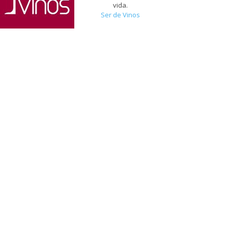
tenemos más cerca, de lo
que vemos cada día
cuando nos asomamos a la
vida.
Ser de Vinos