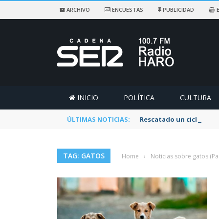
ARCHIVO
ENCUESTAS
PUBLICIDAD
E
INICIO
POLÍTICA
CULTURA
ÚLTIMAS NOTICIAS:
Rescatado un ciclista a
TAG: GATOS
Home
›
Noticias sobre gatos
(Pa
on
EX SOCIALISTA
6 AGOS
Como me engañaron estos del Psoe
El PP acusa a los socialistas de 