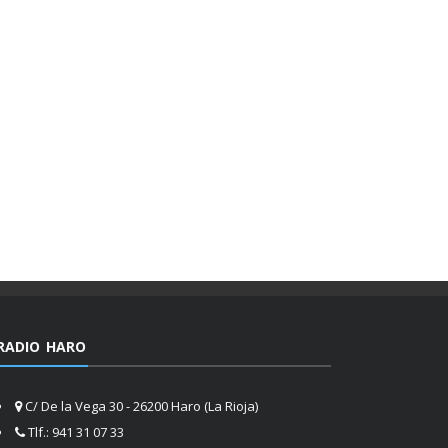
RADIO HARO
C/ De la Vega 30 - 26200 Haro (La Rioja)
Tlf.: 941 31 07 33