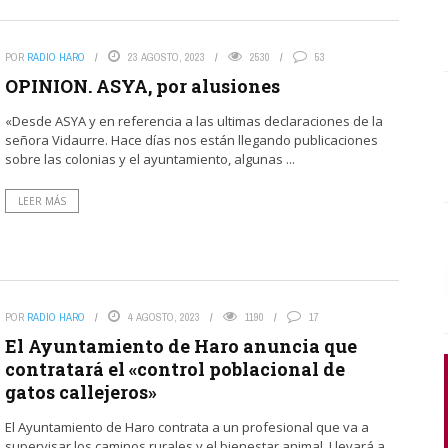
POR
RADIO HARO
23 AGOSTO, 2023
2530
53
OPINION. ASYA, por alusiones
«Desde ASYA y en referencia a las ultimas declaraciones de la
señora Vidaurre. Hace días nos están llegando publicaciones
sobre las colonias y el ayuntamiento, algunas ...
LEER MÁS
POR
RADIO HARO
4 AGOSTO, 2023
1190
17
El Ayuntamiento de Haro anuncia que
contratará el «control poblacional de
gatos callejeros»
El Ayuntamiento de Haro contrata a un profesional que va a
supervisar los caminos rurales y el bienestar animal. Llevará a