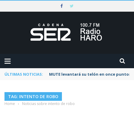
ÚLTIMAS NOTICIAS:
MUTE levantará su telón en once puntos d
TAG: INTENTO DE ROBO
Home
›
Noticias sobre intento de robo