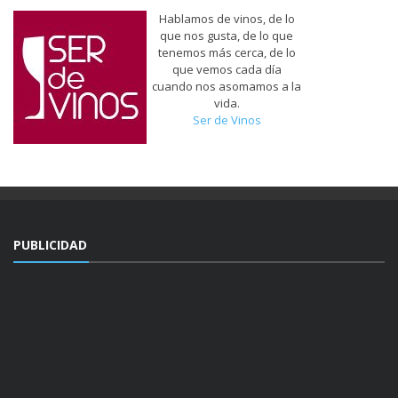
Hablamos de vinos, de lo
que nos gusta, de lo que
tenemos más cerca, de lo
que vemos cada día
cuando nos asomamos a la
vida.
Ser de Vinos
PUBLICIDAD