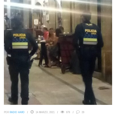
POR
RADIO HARO
14 MARZO, 2021
879
29