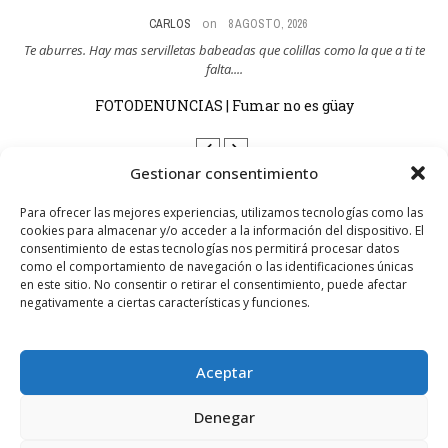
on
CARLOS
8 AGOSTO, 2026
res
Te aburres. Hay mas servilletas babeadas que colillas como la que a ti te
Y
falta....
FOTODENUNCIAS | Fumar no es güay
Gestionar consentimiento
Para ofrecer las mejores experiencias, utilizamos tecnologías como las
cookies para almacenar y/o acceder a la información del dispositivo. El
SÍGUENOS
consentimiento de estas tecnologías nos permitirá procesar datos
como el comportamiento de navegación o las identificaciones únicas
en este sitio. No consentir o retirar el consentimiento, puede afectar
negativamente a ciertas características y funciones.
1.10K+
FOLLOWERS
Aceptar
LIKES
Denegar