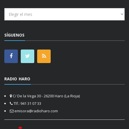
Archivos
SÍGUENOS
RADIO HARO
C/ De la Vega 30 - 26200 Haro (La Rioja)
Tlf.: 941 31 07 33
emisora@radioharo.com