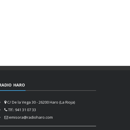
RADIO HARO
C/ De la Vega 30 - 26200 Haro (La Rioja)
Tlf.: 941 31 07 33
emisora@radioharo.com