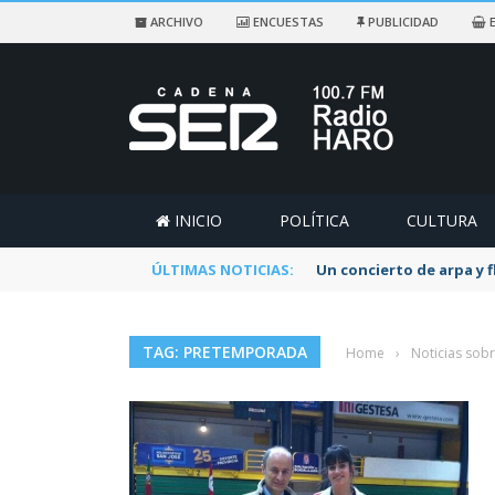
ARCHIVO
ENCUESTAS
PUBLICIDAD
E
INICIO
POLÍTICA
CULTURA
ÚLTIMAS NOTICIAS:
Un concierto de arpa y 
TAG: PRETEMPORADA
Home
›
Noticias sob