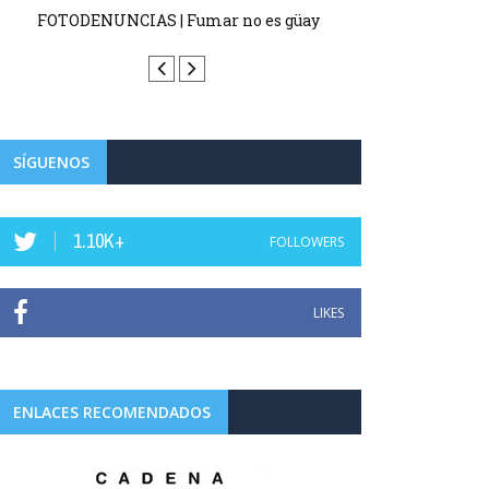
FOTODENUNCIAS | Fumar no es güay
FOTODENUN
SÍGUENOS
1.10K+
FOLLOWERS
LIKES
ENLACES RECOMENDADOS