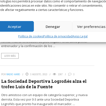
nologías nos permitirá procesar datos como el comportamiento de navegació
 identificaciones únicas en este sitio. No consentir o retirar el consentimiento,
de afectar negativamente a ciertas características y funciones.
POR
RADIO HARO
3 AGOSTO, 2013
1378
0
Albert Iricíbar continuará como segundo
Aceptar
Denegar
Ver preferencias
técnico del Haro Rioja Voley
Política de cookies
Política de privacidad
Aviso Legal
El Haro Rioja Voley de la temporada 2013-2014 sigue tomando
forma. Tras la renovación de José Miguel Pérez como primer
entrenador y la confirmación de los ...
LEER MÁS
POR
RADIO HARO
3 AGOSTO, 2013
1367
3
La Sociedad Deportiva Logroñés alza el
trofeo Luis de la Fuente
Otro amistoso con un equipo de categoría superior, y nueva
derrota. Esta vez por 0-3 ante una Sociedad Deportiva
Logroñés que pronto ha inaugurado el marcador. ...