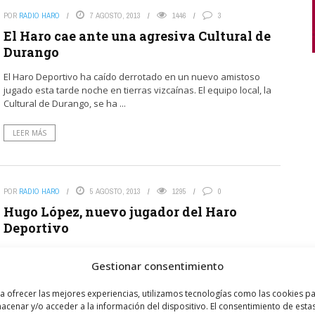
POR
RADIO HARO
7 AGOSTO, 2013
1446
3
El Haro cae ante una agresiva Cultural de
Durango
El Haro Deportivo ha caído derrotado en un nuevo amistoso
jugado esta tarde noche en tierras vizcaínas. El equipo local, la
Cultural de Durango, se ha ...
LEER MÁS
POR
RADIO HARO
5 AGOSTO, 2013
1295
0
Hugo López, nuevo jugador del Haro
Deportivo
El mediocampista Hugo López es ya nuevo jugador del Haro
Gestionar consentimiento
Deportivo. Llega procedente del Anguiano y ha jugado en la
Peña Balsamaiso, en el equipo juvenil ...
a ofrecer las mejores experiencias, utilizamos tecnologías como las cookies p
acenar y/o acceder a la información del dispositivo. El consentimiento de esta
LEER MÁS