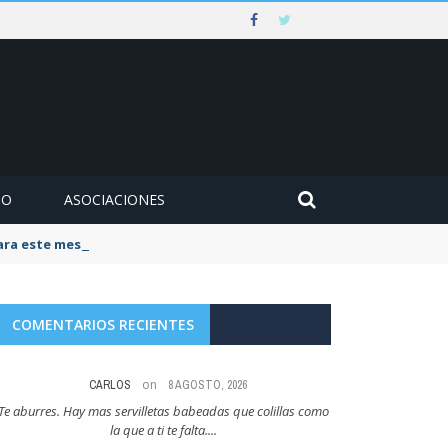
MO
ASOCIACIONES
para este mes de agosto
COMENTARIOS RECIENTES
on
CARLOS
8 AGOSTO, 2026
Te aburres. Hay mas servilletas babeadas que colillas como
Y esto es como cuan
la que a ti te falta....
que cer