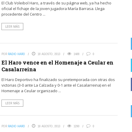
El Club Voleibol Haro, a través de su página web, ya ha hecho
FOTODENUNCIAS | Fumar no es güay
oficial el fichaje de la joven jugadora María Barrasa. Llega
procedente del Centro ...
LEER MÁS
POR
RADIO HARO
18 AGOSTO, 2013
1488
0
El Haro vence en el Homenaje a Ceular en
Casalarreina
El Haro Deportivo ha finalizado su pretemporada con otras dos
victorias (3-0 ante La Calzada y 0-1 ante el Casalarreina) en el
Homenaje a Ceular organizado ...
LEER MÁS
POR
RADIO HARO
16 AGOSTO, 2013
1290
0