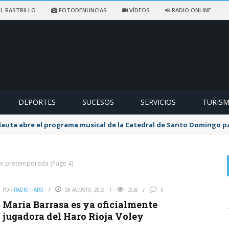
L RASTRILLO
FOTODENUNCIAS
VÍDEOS
RADIO ONLINE
DEPORTES
SUCESOS
SERVICIOS
TURIS
flauta abre el programa musical de la Catedral de Santo Domingo 
re pretemporada
(Page 4)
POR
RADIO HARO
26 AGOSTO, 2013
1516
0
on
ZASCARIAS DEL EBRO ALTO.
8 AGOSTO, 2026
María Barrasa es ya oficialmente
La foto puede ser de la China. Centrarse en la guarrerías de
jugadora del Haro Rioja Voley
los fumadores insolidarios que ...