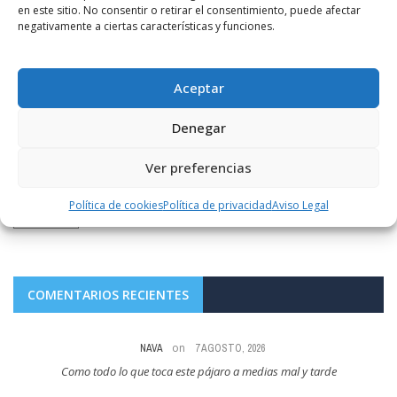
en este sitio. No consentir o retirar el consentimiento, puede afectar
negativamente a ciertas características y funciones.
Deportes
General
Haro Deportivo
Aceptar
POR
RADIO HARO
3 MARZO, 2013
1204
0
Ganar para seguir la estela
Denegar
El Haro Deportivo visita Rincón de Soto (16,30 horas) obligado a
vencer. Los blanquinegros se miden a un rival que está en zona de
Ver preferencias
nadie en ...
Política de cookies
Política de privacidad
Aviso Legal
LEER MÁS
COMENTARIOS RECIENTES
on
NAVA
7 AGOSTO, 2026
Como todo lo que toca este pájaro a medias mal y tarde