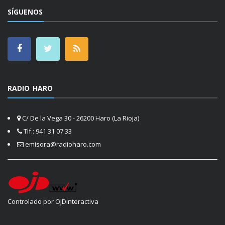
SÍGUENOS
RADIO HARO
C/ De la Vega 30 - 26200 Haro (La Rioja)
Tlf.: 941 31 07 33
emisora@radioharo.com
Controlado por OJDinteractiva