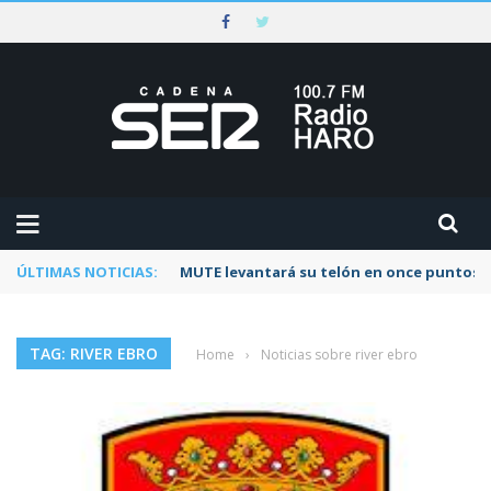
ÚLTIMAS NOTICIAS:
Rescatado un ciclista accidentado en un 
TAG: RIVER EBRO
Home
›
Noticias sobre river ebro