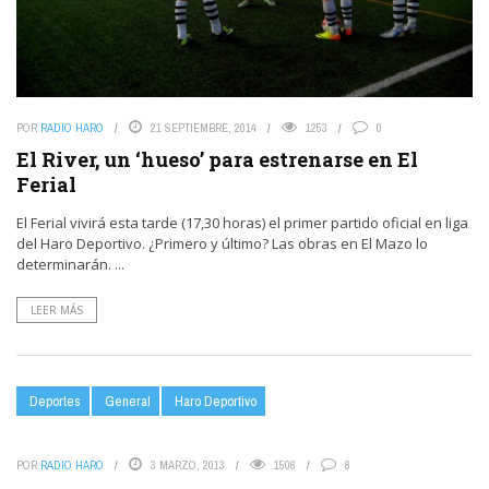
POR
RADIO HARO
21 SEPTIEMBRE, 2014
1253
0
El River, un ‘hueso’ para estrenarse en El
Ferial
El Ferial vivirá esta tarde (17,30 horas) el primer partido oficial en liga
del Haro Deportivo. ¿Primero y último? Las obras en El Mazo lo
determinarán. ...
LEER MÁS
Deportes
General
Haro Deportivo
POR
RADIO HARO
3 MARZO, 2013
1506
8