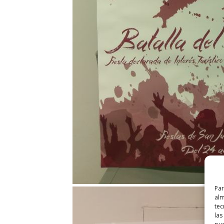
Par
alm
tec
las