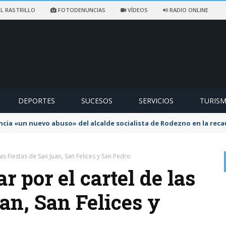
L RASTRILLO
FOTODENUNCIAS
VÍDEOS
RADIO ONLINE
DEPORTES
SUCESOS
SERVICIOS
TURIS
ncia «un nuevo abuso» del alcalde socialista de Rodezno en la reca
as Fiestas de San Juan, San Felices y San Pedro
r por el cartel de las
an, San Felices y