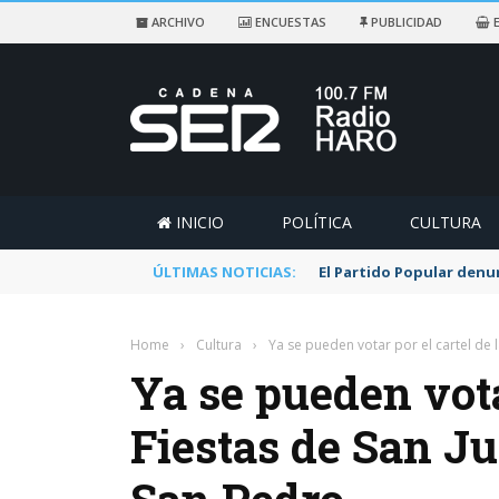
ARCHIVO
ENCUESTAS
PUBLICIDAD
E
INICIO
POLÍTICA
CULTURA
ÚLTIMAS NOTICIAS:
El Partido Popular denu
Home
›
Cultura
›
Ya se pueden votar por el cartel de l
Ya se pueden vota
Fiestas de San Ju