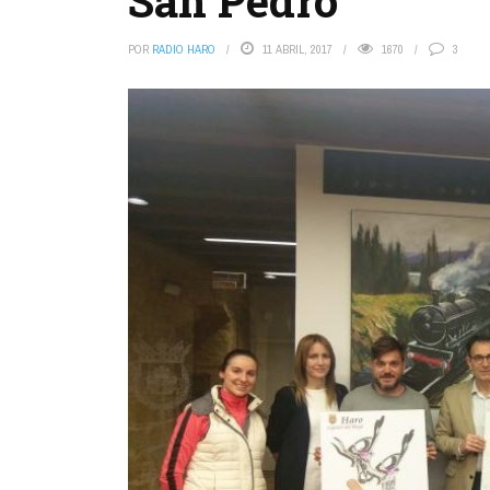
San Pedro
POR
RADIO HARO
11 ABRIL, 2017
1670
3