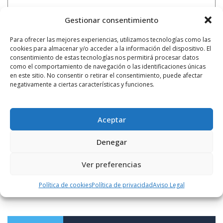
Gestionar consentimiento
Para ofrecer las mejores experiencias, utilizamos tecnologías como las
cookies para almacenar y/o acceder a la información del dispositivo. El
consentimiento de estas tecnologías nos permitirá procesar datos
como el comportamiento de navegación o las identificaciones únicas
en este sitio. No consentir o retirar el consentimiento, puede afectar
negativamente a ciertas características y funciones.
Aceptar
Notificarme vía correo electrónico cuando el comentario sea
Denegar
aprobado.
Ver preferencias
Este sitio usa Akismet para reducir el spam.
Aprende
cómo se procesan los datos de tus comentarios.
Política de cookies
Política de privacidad
Aviso Legal