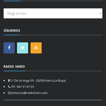
Archivos
SÍGUENOS
RADIO HARO
C/ De la Vega 30 - 26200 Haro (La Rioja)
Tlf.: 941 31 07 33
emisora@radioharo.com