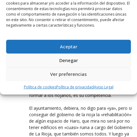
cookies para almacenar y/o acceder a la información del dispositivo. El
consentimiento de estas tecnologías nos permitirá procesar datos
¿Habrán consultado con la familia Briones?
como el comportamiento de navegación o las identificaciones únicas
en este sitio. No consentir o retirar el consentimiento, puede afectar
negativamente a ciertas características y funciones.
FITUR
22 ENERO, 2021 AT 12:12
Pero Hombre, te compro tu argumento.
Aceptar
Pero eso no exime, que el Ayuntamiento ha
Denegar
«cedido» algo al gobierno da la rioja, ha educación
concretamente, se ha ahorrado un edificio o una
Ver preferencias
rehabilitación y ha cambio nos ofrece formación.
Parece un buen trato no?? Si, sobre todo para la
Política de cookies
Política de privacidad
Aviso Legal
consejería, ya que tiene la obligacion de educar y
formar a los riojanos, es su competencia.
El ayuntamiento, debiera, no digo para «ya», pero si
conseguir del gobierno de la rioja la «rehabilitación»
de algún espacio de Haro, que mira no será por no
tener edificios en «cuasi» ruina a cargo del Gobierno
de La Rioja, que también somos todos. Y luego ya