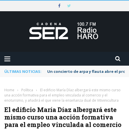
ÚLTIMAS NOTICIAS:
Un concierto de arpa y flauta abre el pr
Home
›
Política
›
El edificio María Díaz albergará este mismo curso
una acción formativa para el empleo vinculada al comercio y el
enoturismo, y añadirá el que viene la enseñanza dual de Vitivinicultura
El edificio María Díaz albergará este
mismo curso una acción formativa
para el empleo vinculada al comercio