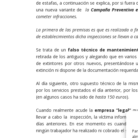
de estafas, a continuación se explica, por si fuera 
una nueva variante de
la
Campaña Preventiva ex
cometer infracciones.
La primera de las premisas es que es realizada a f
de establecimientos dicha inspecciones se llevan a c
Se trata de un
falso técnico de mantenimien
retirada de los antiguos y alegando que en varios 
de extintores por otros nuevos, presentándose u
extinción ni dispone de la documentación requerida
Al día siguiente, otro supuesto técnico de la m
por los servicios prestados el día anterior, por l
(en algunos casos ha sido de
hasta 150 euros
).
Cuando realmente acude la
empresa ”legal”
q
llevar a cabo la inspección, la víctima informa d
días anteriores. En ese momento es cuando la v
ningún trabajador ha realizado ni cobrado el servi
Par
alm