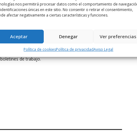
nologías nos permitirá procesar datos como el comportamiento de navegació
 identificaciones únicas en este sitio. No consentir o retirar el consentimiento,
de afectar negativamente a ciertas características y funciones.
rga y pruebas hidrostáticas, se deben delegar únicamente a
en certificación confiable de que cumplen con las
normas
Aceptar
Denegar
Ver preferencias
 asesorar en su adecuado manejo, revisarlos y recargarlos
Política de cookies
Política de privacidad
Aviso Legal
e los empleados, que van identificados con un anagrama en la
oletines de trabajo.