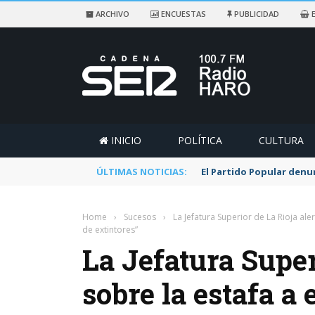
ARCHIVO
ENCUESTAS
PUBLICIDAD
E
INICIO
POLÍTICA
CULTURA
ÚLTIMAS NOTICIAS:
El Partido Popular denu
Home
›
Sucesos
›
La Jefatura Superior de La Rioja al
de extintores”
La Jefatura Super
sobre la estafa a