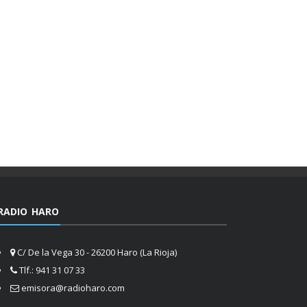
RADIO HARO
C/ De la Vega 30 - 26200 Haro (La Rioja)
Tlf.: 941 31 07 33
emisora@radioharo.com