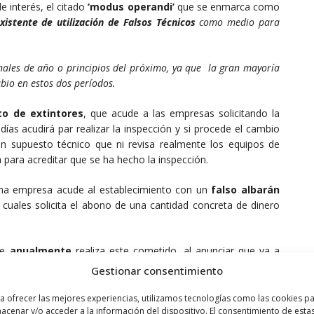
de interés, el citado
‘modus operandi’
que se enmarca como
istente de utilización de Falsos Técnicos
como medio para
inales de año o principios del próximo, ya que la gran mayoría
abio en estos dos períodos.
to de extintores
, que acude a las empresas solicitando la
días acudirá par realizar la inspección y si procede el cambio
n supuesto técnico que ni revisa realmente los equipos de
 para acreditar que se ha hecho la inspección.
isma empresa acude al establecimiento con un
falso albarán
os cuales solicita el abono de una cantidad concreta de dinero
ue
anualmente
realiza este cometido, al anunciar que va a
e que ya le han realizado dicha inspección y que la abonó en
Gestionar consentimiento
íctima se percata, siendo informada por el técnico de que
cio, alegando que ha sido
víctima de una estafa
.
a ofrecer las mejores experiencias, utilizamos tecnologías como las cookies p
acenar y/o acceder a la información del dispositivo. El consentimiento de esta