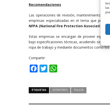
tec
Recomendaciones
las
pue
Las operaciones de revisión, mantenimiento, reca
empresas especializadas en el tema que present
NFPA (National Fire Protection Association).
Estas empresas se encargan de proveer equipos,
bajo especificaciones técnicas, acudiendo siempr
ropa de trabajo y mediante documentos como los b
Compartir:
Facebook
Twitter
WhatsApp
ETIQUETAS
EXTINTORES
POLICÍA