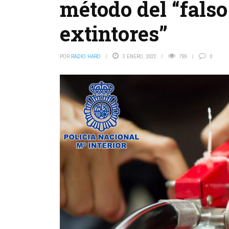
método del “falso
extintores”
POR
RADIO HARO
3 ENERO, 2022
799
0