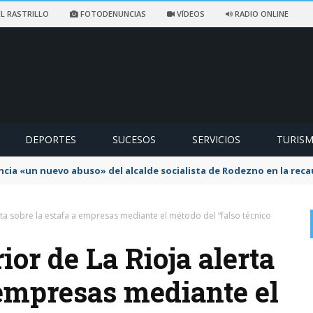
L RASTRILLO
FOTODENUNCIAS
VÍDEOS
RADIO ONLINE
DEPORTES
SUCESOS
SERVICIOS
TURIS
ncia «un nuevo abuso» del alcalde socialista de Rodezno en la reca
erta sobre la estafa a empresas mediante el método del “falso técnico
ior de La Rioja alerta
 empresas mediante el