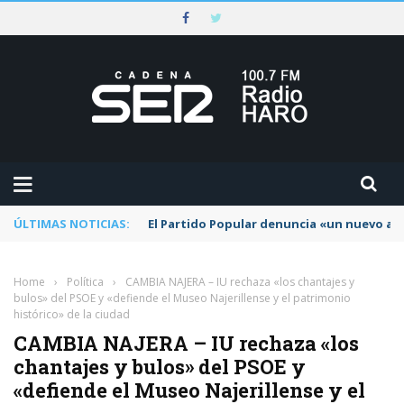
ÚLTIMAS NOTICIAS:
El Partido Popular denuncia «un nuevo abu
Home
›
Política
›
CAMBIA NAJERA – IU rechaza «los chantajes y
bulos» del PSOE y «defiende el Museo Najerillense y el patrimonio
histórico» de la ciudad
CAMBIA NAJERA – IU rechaza «los
chantajes y bulos» del PSOE y
«defiende el Museo Najerillense y el