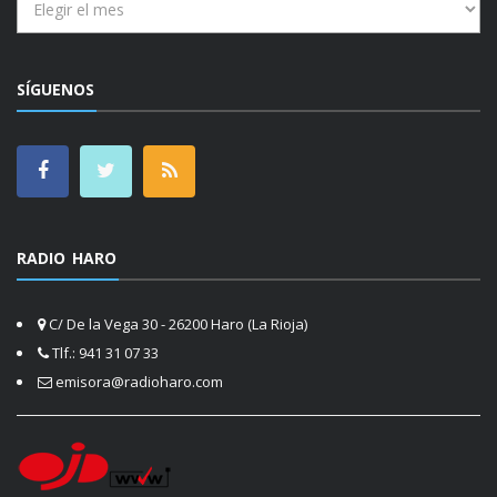
SÍGUENOS
RADIO HARO
C/ De la Vega 30 - 26200 Haro (La Rioja)
Tlf.: 941 31 07 33
emisora@radioharo.com