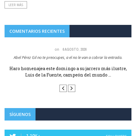
LEER MÁS
COMENTARIOS RECIENTES
on
6 AGOSTO, 2026
cobrar la entrada.
Maria Angeles Lugel Y que pasa porque le aplaudiera? 
VIVA LUIS DE LA ...
ro más ilustre,
Haro homenajea este domingo a su jarrero m
undo ...
Luis de la Fuente, campeón del mundo
SÍGUENOS