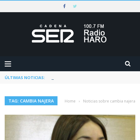
ÚLTIMAS NOTICIAS:
Rescatado un ciclista accidentado en un 
TAG: CAMBIA NAJERA
Home
›
Noticias sobre cambia najera