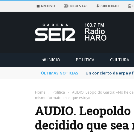
ARCHIVO
ENCUESTAS
PUBLICIDAD
E
INICIO
POLÍTICA
CULTURA
ÚLTIMAS NOTICIAS:
Un concierto de arpa y 
Home
›
Política
›
AUDIO. Leopoldo García: «No he decid
mismo formato en el que estoy»
AUDIO. Leopoldo 
decidido que sea