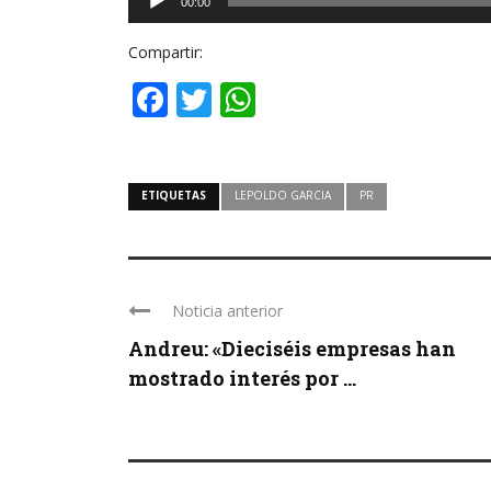
00:00
de
audio
Compartir:
Facebook
Twitter
WhatsApp
ETIQUETAS
LEPOLDO GARCIA
PR
Noticia anterior
Andreu: «Dieciséis empresas han
mostrado interés por ...