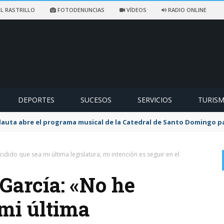
L RASTRILLO
FOTODENUNCIAS
VÍDEOS
RADIO ONLINE
DEPORTES
SUCESOS
SERVICIOS
TURIS
flauta abre el programa musical de la Catedral de Santo Domingo 
ido que sea mi última legislatura, mi intención es seguir en el
García: «No he
 mi última