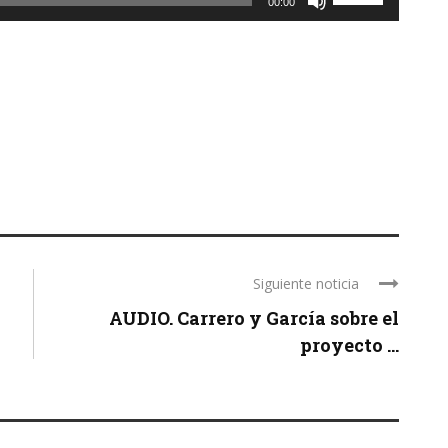
00:00
las
teclas
de
flecha
arriba/abajo
para
aumentar
o
disminuir
el
volumen.
Siguiente noticia
AUDIO. Carrero y García sobre el
proyecto ...