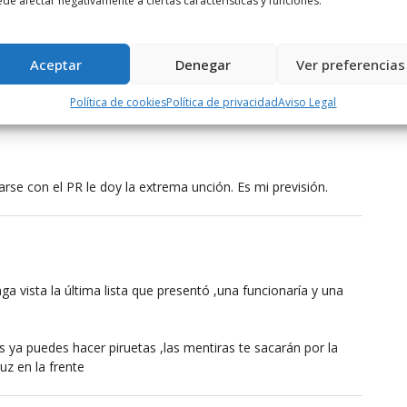
de afectar negativamente a ciertas características y funciones.
, como a ti te gusta, con las fotos y los comentarios. No
os tuvieras, ya te hubieras marchado. A ti te mueve el dinero lo
ero, los viajes gratis a costa de los impuestos de los
Aceptar
Denegar
Ver preferencias
sta de los ciudadanos, pájaro.
Política de cookies
Política de privacidad
Aviso Legal
tarse con el PR le doy la extrema unción. Es mi previsión.
a vista la última lista que presentó ,una funcionaría y una
a puedes hacer piruetas ,las mentiras te sacarán por la
uz en la frente