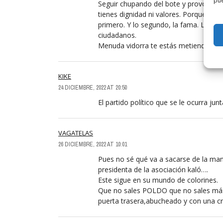
pue
Seguir chupando del bote y provocando
tienes dignidad ni valores. Porque si l
primero. Y lo segundo, la fama. Lo terc
ciudadanos.
Menuda vidorra te estás metiendo a co
KIKE
24 DICIEMBRE, 2022 AT 20:50
El partido político que se le ocurra jun
VAGATELAS
26 DICIEMBRE, 2022 AT 10:01
Pues no sé qué va a sacarse de la mang
presidenta de la asociación kaló….
Este sigue en su mundo de colorines.
Que no sales POLDO que no sales más y
puerta trasera,abucheado y con una cr