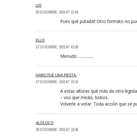
LIO
26 DICIEMBRE, 2022 AT 21:54
Pues qué putada!! Otro formato no pue
ELLO
27 DICIEMBRE, 2022 AT 01:50
Menudo …………..
HARO FUE UNA FIESTA.
27 DICIEMBRE, 2022 AT 23:10
A estas alturas qué más da otra legisla
– vos que miráis, bobos.
Volverle a votar. Toda acción que se
ALOLOCO
29 DICIEMBRE, 2022 AT 12:49