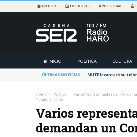
ARCHIVO
ENCUESTAS
PUBLICIDAD
E
INICIO
POLÍTICA
CULTURA
ÚLTIMAS NOTICIAS:
Rescatado un ciclista a
Home
›
Política
›
Varios representantes del PR+ dema
España Vaciada
Varios represent
demandan un Co