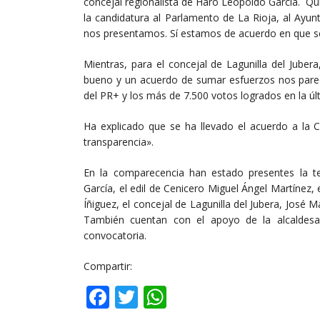
concejal regionalista de Haro Leopoldo García. Q
la candidatura al Parlamento de La Rioja, al Ayu
nos presentamos. Sí estamos de acuerdo en que s
Mientras, para el concejal de Lagunilla del Jube
bueno y un acuerdo de sumar esfuerzos nos parec
del PR+ y los más de 7.500 votos logrados en la ú
Ha explicado que se ha llevado el acuerdo a la C
transparencia».
En la comparecencia han estado presentes la t
García, el edil de Cenicero Miguel Ángel Martínez, 
Íñiguez, el concejal de Lagunilla del Jubera, José 
También cuentan con el apoyo de la alcaldesa
convocatoria.
Compartir:
Facebook
Twitter
WhatsApp