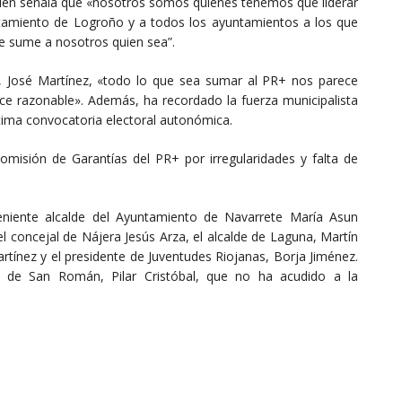
uien señala que «nosotros somos quienes tenemos que liderar
ntamiento de Logroño y a todos los ayuntamientos a los que
e sume a nosotros quien sea”.
ra, José Martínez, «todo lo que sea sumar al PR+ nos parece
e razonable». Además, ha recordado la fuerza municipalista
ltima convocatoria electoral autonómica.
omisión de Garantías del PR+ por irregularidades y falta de
eniente alcalde del Ayuntamiento de Navarrete María Asun
el concejal de Nájera Jesús Arza, el alcalde de Laguna, Martín
Martínez y el presidente de Juventudes Riojanas, Borja Jiménez.
 de San Román, Pilar Cristóbal, que no ha acudido a la