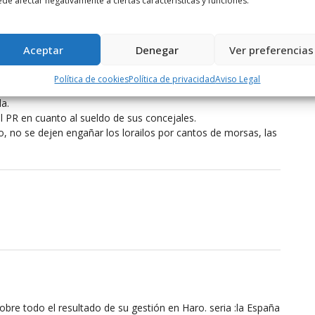
de afectar negativamente a ciertas características y funciones.
lo compromiso. Tarambanas de la política esperando un
nfluir, más bien molestar, como en el caso de Haro.
a» mentirosa sin proyecto definido, tan pronto apoyan a los
Aceptar
Denegar
Ver preferencias
 político.
 ideas y de escasa formación. Prestas el voto a …………, como
Política de cookies
Política de privacidad
Aviso Legal
 con él. Será subastado en la cladestinidad para intereses
a.
l PR en cuanto al sueldo de sus concejales.
to, no se dejen engañar los lorailos por cantos de morsas, las
y sobre todo el resultado de su gestión en Haro. seria :la España