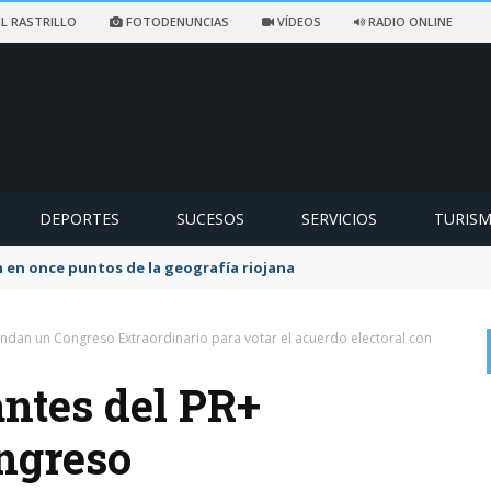
L RASTRILLO
FOTODENUNCIAS
VÍDEOS
RADIO ONLINE
DEPORTES
SUCESOS
SERVICIOS
TURIS
ccidentado en un sendero de Ezcaray
ndan un Congreso Extraordinario para votar el acuerdo electoral con
antes del PR+
ngreso