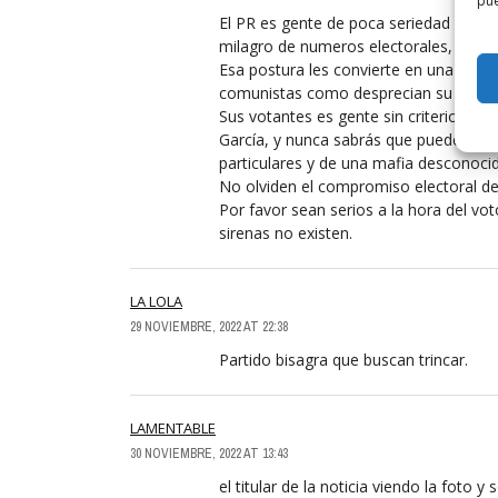
pue
El PR es gente de poca seriedad y nu
milagro de numeros electorales, para i
Esa postura les convierte en una «peñ
comunistas como desprecian su espacio
Sus votantes es gente sin criterio, ni
García, y nunca sabrás que puede hacer
particulares y de una mafia desconocid
No olviden el compromiso electoral de
Por favor sean serios a la hora del vo
sirenas no existen.
LA LOLA
29 NOVIEMBRE, 2022 AT 22:38
Partido bisagra que buscan trincar.
LAMENTABLE
30 NOVIEMBRE, 2022 AT 13:43
el titular de la noticia viendo la foto 