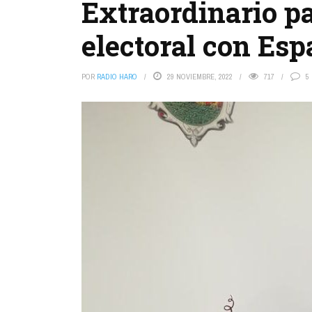
Extraordinario pa
electoral con Es
POR
RADIO HARO
29 NOVIEMBRE, 2022
717
5