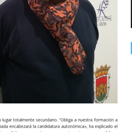
lugar totalmente secundario. “Obliga a nuestra formación a
iada encabezará la candidatura autonómica», ha explicado el