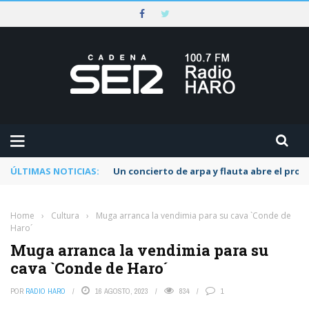
ÚLTIMAS NOTICIAS:
Un concierto de arpa y flauta abre el pr
Home
›
Cultura
›
Muga arranca la vendimia para su cava `Conde de
Haro´
Muga arranca la vendimia para su
cava `Conde de Haro´
POR
RADIO HARO
16 AGOSTO, 2023
834
1