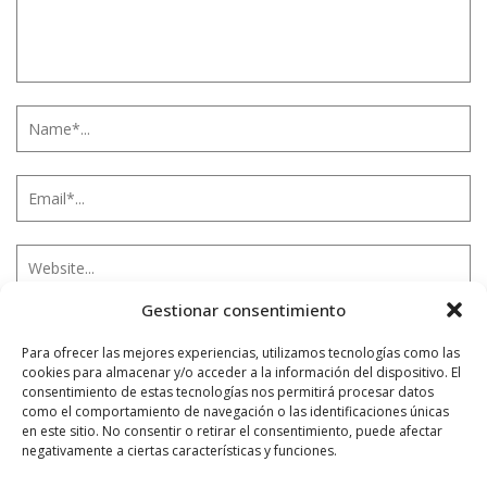
Gestionar consentimiento
Notificarme vía correo electrónico cuando el comentario sea
Para ofrecer las mejores experiencias, utilizamos tecnologías como las
aprobado.
cookies para almacenar y/o acceder a la información del dispositivo. El
consentimiento de estas tecnologías nos permitirá procesar datos
como el comportamiento de navegación o las identificaciones únicas
Este sitio usa Akismet para reducir el spam.
Aprende
en este sitio. No consentir o retirar el consentimiento, puede afectar
cómo se procesan los datos de tus comentarios.
negativamente a ciertas características y funciones.