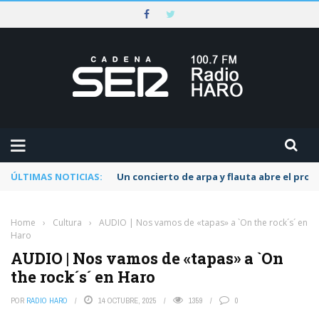
ÚLTIMAS NOTICIAS:
Un concierto de arpa y flauta abre el pr
Home
›
Cultura
›
AUDIO | Nos vamos de «tapas» a `On the rock´s´ en
Haro
AUDIO | Nos vamos de «tapas» a `On
the rock´s´ en Haro
POR
RADIO HARO
14 OCTUBRE, 2025
1359
0