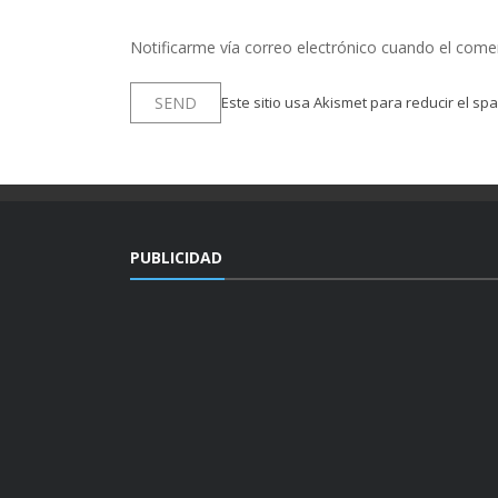
Notificarme vía correo electrónico cuando el come
Este sitio usa Akismet para reducir el sp
PUBLICIDAD