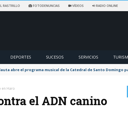
L RASTRILLO
FOTODENUNCIAS
VÍDEOS
RADIO ONLINE
DEPORTES
SUCESOS
SERVICIOS
TURIS
flauta abre el programa musical de la Catedral de Santo Domingo 
o en Haro
contra el ADN canino