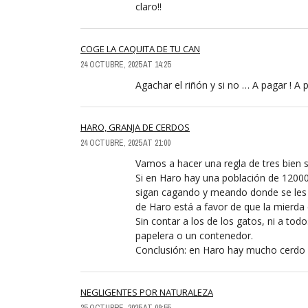
claro!!
COGE LA CAQUITA DE TU CAN
24 OCTUBRE, 2025 AT 14:25
Agachar el riñón y si no … A pagar ! A p
HARO, GRANJA DE CERDOS
24 OCTUBRE, 2025 AT 21:00
Vamos a hacer una regla de tres bien s
Si en Haro hay una población de 12000
sigan cagando y meando donde se les 
de Haro está a favor de que la mierda 
Sin contar a los de los gatos, ni a tod
papelera o un contenedor.
Conclusión: en Haro hay mucho cerdo 
NEGLIGENTES POR NATURALEZA
25 OCTUBRE, 2025 AT 09:55