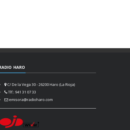
RADIO HARO
C/ De la Vega 30 - 26200 Haro (La Rioja)
Tlf.: 941 31 07 33
emisora@radioharo.com