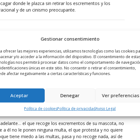
cagar donde le plazca sin retirar los escrementos y los
irracional y de un cinismo preocupante.
Gestionar consentimiento
en los portales de los 800 firmantes.
a ofrecer las mejores experiencias, utilizamos tecnologías como las cookies p
acenar y/o acceder a la información del dispositivo. El consentimiento de esta
nologías nos permitirá procesar datos como el comportamiento de navegació
 identificaciones únicas en este sitio. No consentir o retirar el consentimiento,
de afectar negativamente a ciertas características y funciones.
ad como está, no? No es la falta de limpieza de la empresa
ntidad de cerdos de dos patas que hay en Haro.
Aceptar
Denegar
Ver preferencias
Política de cookies
Política de privacidad
Aviso Legal
a adelante… el que recoge los excrementos de su mascota, no
a él no le ponen ninguna multa, el que protesta y no quiere
que tiene miedo a las multas, pasa y no recoge nada, así de