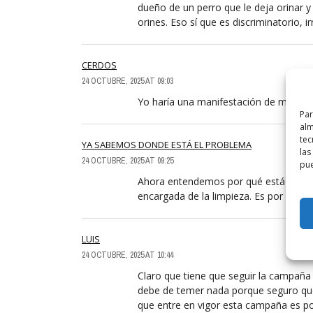
dueño de un perro que le deja orinar y 
orines. Eso sí que es discriminatorio, 
CERDOS
24 OCTUBRE, 2025 AT 09:03
Yo haría una manifestación de mierdas 
Par
alm
tec
YA SABEMOS DONDE ESTÁ EL PROBLEMA
las
24 OCTUBRE, 2025 AT 09:25
pue
Ahora entendemos por qué está la ciud
encargada de la limpieza. Es por la ca
LUIS
24 OCTUBRE, 2025 AT 10:44
Claro que tiene que seguir la campañ
debe de temer nada porque seguro que 
que entre en vigor esta campaña es po