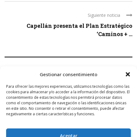
Siguiente noticia
Capellán presenta el Plan Estratégico
‘Caminos + ...
3 COMMENTS
Gestionar consentimiento
Para ofrecer las mejores experiencias, utilizamos tecnologías como las
cookies para almacenar y/o acceder a la información del dispositivo. El
ANÓNIMO
consentimiento de estas tecnologías nos permitirá procesar datos
6 JUNIO, 2026 AT 10:17
como el comportamiento de navegación o las identificaciones únicas
en este sitio. No consentir o retirar el consentimiento, puede afectar
👏👏👏👏👏👏 muy buen trabajo 👍
negativamente a ciertas características y funciones.
ANÓNIMO
Aceptar
6 JUNIO, 2026 AT 18:12