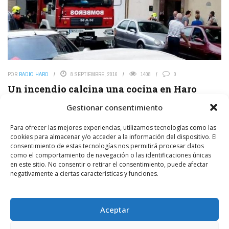
POR
RADIO HARO
8 SEPTIEMBRE, 2016
1408
0
Un incendio calcina una cocina en Haro
La Policía Local alertó a SOS RIOJA 112 del incendio en una estancia
Gestionar consentimiento
de un primer piso, en un inmueble compuesto de planta baja más
siete ...
Para ofrecer las mejores experiencias, utilizamos tecnologías como las
cookies para almacenar y/o acceder a la información del dispositivo. El
consentimiento de estas tecnologías nos permitirá procesar datos
LEER MÁS
como el comportamiento de navegación o las identificaciones únicas
en este sitio. No consentir o retirar el consentimiento, puede afectar
negativamente a ciertas características y funciones.
Sucesos
Aceptar
POR
RADIO HARO
1 FEBRERO, 2016
1405
0