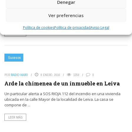
Denegar
Incendio en la cocina de una vivienda en
Casalarreina
Ver preferencias
El fuego se registró en un chalet de la calle Cruz Roja.
Política de cookies
Política de privacidad
Aviso Legal
LEER MÁS
Sucesos
POR
RADIO HARO
8 ENERO, 2016
1259
0
Arde la chimenea de un inmueble en Leiva
Un particular alerta a SOS RIOJA 112 del incendio en una vivienda
ubicada en la calle Mayor de la localidad de Leiva. La casa se
compone de ...
LEER MÁS