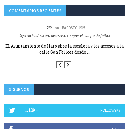
COMENTARIOS RECIENTES
on
???
5 AGOSTO, 2026
Sigo diciendo si era necesario romper el campo de fútbol
Es
la
El Ayuntamiento de Haro abre la escalera y los accesos a la
E
calle San Felices desde ...
SÍGUENOS
1.10K+
FOLLOWERS