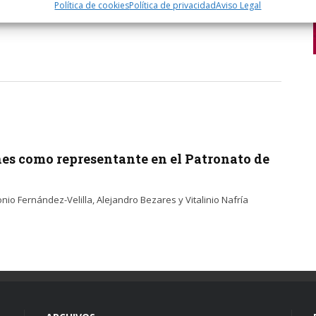
Política de cookies
Política de privacidad
Aviso Legal
ral que
nes como representante en el Patronato de
io Fernández-Velilla, Alejandro Bezares y Vitalinio Nafría