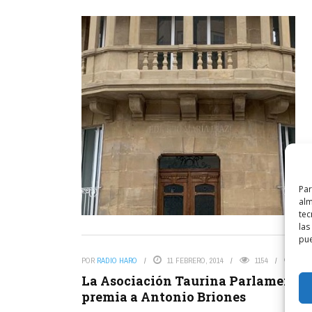
Par
alm
tec
las
pue
POR
RADIO HARO
11 FEBRERO, 2014
1154
2
La Asociación Taurina Parlamentar
premia a Antonio Briones