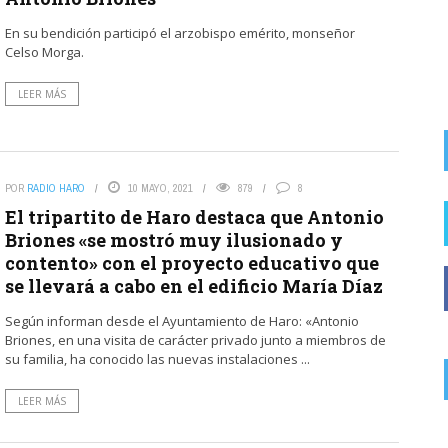
accesos a la calle San Felices desde ...
En su bendición participó el arzobispo emérito, monseñor
Celso Morga.
LEER MÁS
POR
RADIO HARO
10 MAYO, 2021
879
8
El tripartito de Haro destaca que Antonio
Briones «se mostró muy ilusionado y
contento» con el proyecto educativo que
se llevará a cabo en el edificio María Díaz
Según informan desde el Ayuntamiento de Haro: «Antonio
Briones, en una visita de carácter privado junto a miembros de
su familia, ha conocido las nuevas instalaciones ...
LEER MÁS