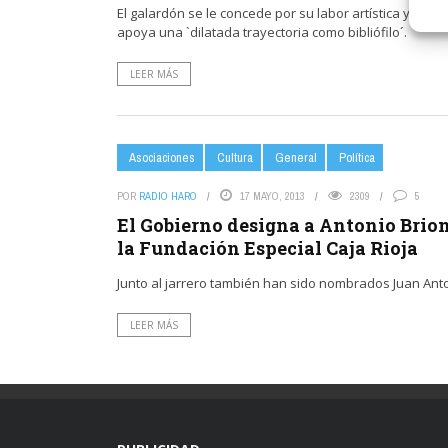
El galardón se le concede por su labor artística y cultu
apoya una `dilatada trayectoria como bibliófilo´.
LEER MÁS
Asociaciones
Cultura
General
Política
POR
RADIO HARO
17 MAYO, 2013
2309
5
El Gobierno designa a Antonio Brio
la Fundación Especial Caja Rioja
Junto al jarrero también han sido nombrados Juan Anton
LEER MÁS