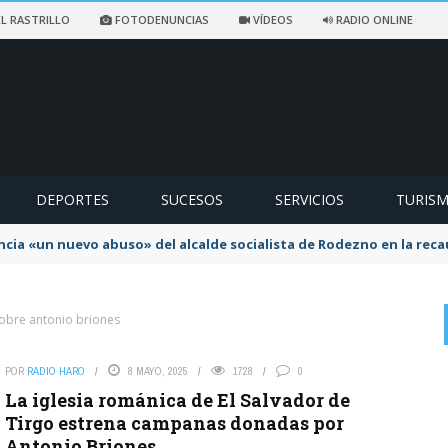
L RASTRILLO
FOTODENUNCIAS
VÍDEOS
RADIO ONLINE
DEPORTES
SUCESOS
SERVICIOS
TURIS
ncia «un nuevo abuso» del alcalde socialista de Rodezno en la reca
sobre antonio briones
POR
RADIO HARO
8 MAYO, 2025
1728
0
on
CARLOS
5 AGOSTO, 2026
La iglesia románica de El Salvador de
Y que siempre hablen los "listos"
Tirgo estrena campanas donadas por
Antonio Briones
El Ayuntamiento de Haro abre la escalera y los