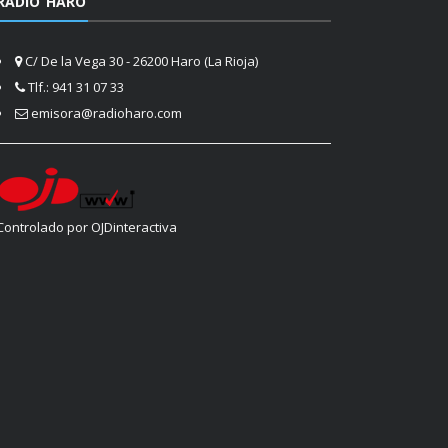
RADIO HARO
C/ De la Vega 30 - 26200 Haro (La Rioja)
Tlf.: 941 31 07 33
emisora@radioharo.com
Controlado por OJDinteractiva