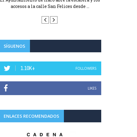
El Ayuntamiento
accesos a la calle San Felices desde ...
accesos a la
SÍGUENOS
1.10K+
FOLLOWERS
LIKES
ENLACES RECOMENDADOS