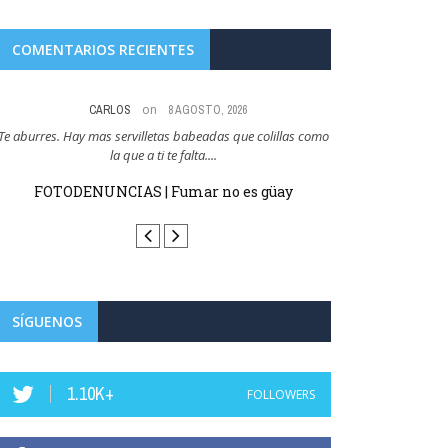
COMENTARIOS RECIENTES
on
CARLOS
8 AGOSTO, 2026
Te aburres. Hay mas servilletas babeadas que colillas como
Y esto es como cuan
la que a ti te falta....
que cer
FOTODENUNCIAS | Fumar no es güay
FOTODENUN
SÍGUENOS
1.10K+
FOLLOWERS