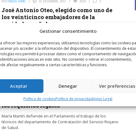
POR
RADIO HARO
12 DICIEMBRE, 2017
2510
3
José Antonio Oteo, elegido como uno de
los veinticinco embajadores de la
sanidad española
Gestionar consentimiento
Diario Médico celebra este año un cuarto de siglo a la cabeza
de la información sanitaria. Desde el 25 de mayo 1992, cuando
a ofrecer las mejores experiencias, utilizamos tecnologías como las cookies p
se publicó el ...
acenar y/o acceder a la información del dispositivo. El consentimiento de esta
nologías nos permitirá procesar datos como el comportamiento de navegació
 identificaciones únicas en este sitio. No consentir o retirar el consentimiento,
LEER MÁS
de afectar negativamente a ciertas características y funciones.
POR
RADIO HARO
11 SEPTIEMBRE, 2017
1832
3
Aceptar
Denegar
Ver preferencias
Salud asegura que la contratación del
médico de Cuzcurrita cumple “con todos
Política de cookies
Política de privacidad
Aviso Legal
los requisitos legales”
María Martín defiende en el Parlamento el trabajo de los
técnicos del departamento de Contratación del Servicio Riojano
de Salud.