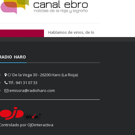
Hablamos de vinos, de lo
que nos gusta, de lo que
tenemos más cerca, de lo
que vemos cada día
cuando nos asomamos a la
RADIO HARO
vida.
Ser de Vinos
C/ De la Vega 30 - 26200 Haro (La Rioja)
Tlf.: 941 31 07 33
emisora@radioharo.com
Controlado por OJDinteractiva