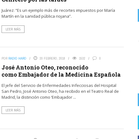
Juárez: “Es un ejemplo más de recortes impuestos por María
Martín en la sanidad pública riojana”.
LEER MÁS
on
ZASCARIAS DEL EBRO ALTO.
8 AGOSTO, 2026
La foto puede ser de la China. Centrarse en la guarrerías de
los fumadores insolidarios que ...
POR
RADIO HARO
20 FEBRERO, 2018
1532
0
FOTODENUNCIAS | Fumar no es güay
José Antonio Oteo, reconocido
como Embajador de la Medicina Española
El jefe del Servicio de Enfermedades Infecciosas del Hospital
San Pedro, José Antonio Oteo, ha recibido en el Teatro Real de
Madrid, la distinción como ‘Embajador ...
LEER MÁS