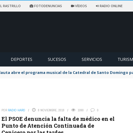
L RASTRILLO
FOTODENUNCIAS
VÍDEOS
RADIO ONLINE
DEPORTES
SUCESOS
SERVICIOS
TURIS
flauta abre el programa musical de la Catedral de Santo Domingo 
POR
RADIO HARO
8 NOVIEMBRE, 2018
1090
0
El PSOE denuncia la falta de médico en el
Punto de Atención Continuada de
Cenicero por las tardes