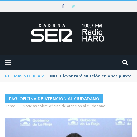
ÚLTIMAS NOTICIAS:
Rescatado un ciclista accidentado en un 
TAG: OFICINA DE ATENCION AL CIUDADANO
Home
›
Noticias sobre oficina de atencion al ciudadano