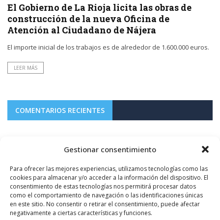
El Gobierno de La Rioja licita las obras de
construcción de la nueva Oficina de
Atención al Ciudadano de Nájera
El importe inicial de los trabajos es de alrededor de 1.600.000 euros.
LEER MÁS
COMENTARIOS RECIENTES
on
6 AGOSTO, 2026
Gestionar consentimiento
Abel Pérez Gil no te preocupes, a el no le van a cobrar la entrada.
Para ofrecer las mejores experiencias, utilizamos tecnologías como las
e
Haro homenajea este domingo a su jarrero más ilustre,
cookies para almacenar y/o acceder a la información del dispositivo. El
Luis de la Fuente, campeón del mundo ...
consentimiento de estas tecnologías nos permitirá procesar datos
como el comportamiento de navegación o las identificaciones únicas
en este sitio. No consentir o retirar el consentimiento, puede afectar
negativamente a ciertas características y funciones.