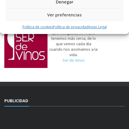
Denegar
Ver preferencias
Política de cookies
Política de privacidad
Aviso Legal
Hablamos de vinos, de lo
que nos gusta, de lo que
tenemos más cerca, de lo
que vemos cada día
cuando nos asomamos a la
vida.
Ser de Vinos
PUBLICIDAD