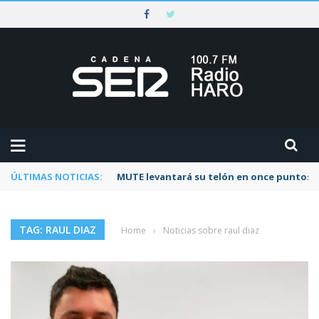
ÚLTIMAS NOTICIAS:
MUTE levantará su telón en once puntos d
TAG: RAUL DIAZ
Home
›
Noticias sobre raul diaz