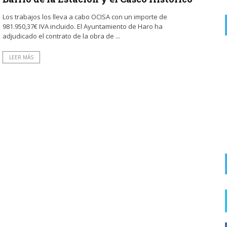
Los trabajos los lleva a cabo OCISA con un importe de
981.950,37€ IVA incluido. El Ayuntamiento de Haro ha
adjudicado el contrato de la obra de ...
on
CARLOS
5 AGOSTO, 2026
LEER MÁS
Y que siempre hablen los "listos"
El Ayuntamiento de Haro abre la escalera y los
accesos a la calle San Felices desde ...