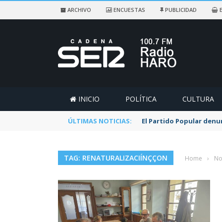
ARCHIVO
ENCUESTAS
PUBLICIDAD
E
INICIO
POLÍTICA
CULTURA
ÚLTIMAS NOTICIAS:
El Partido Popular denu
TAG: RENATURALIZACIÍNÇÇON
Home
›
No