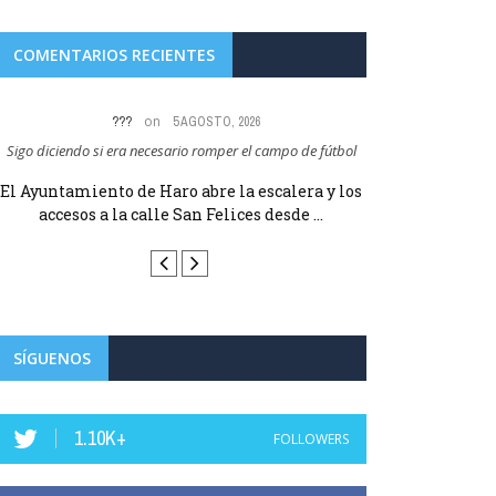
COMENTARIOS RECIENTES
on
???
5 AGOSTO, 2026
UN V
Sigo diciendo si era necesario romper el campo de fútbol
Espero que prohíban 
que te
El Ayuntamiento de Haro abre la escalera y los
El Ayuntamiento
accesos a la calle San Felices desde ...
accesos a la
SÍGUENOS
1.10K+
FOLLOWERS