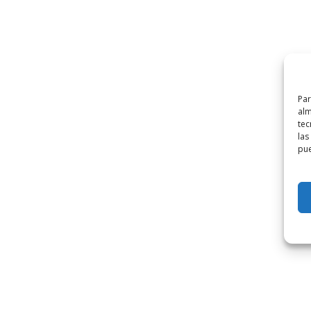
Par
alm
tec
las
pue