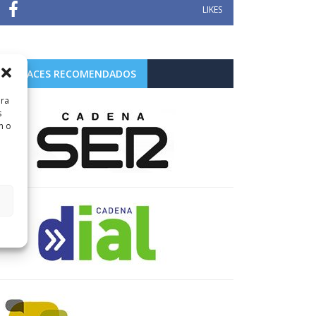
LIKES
ENLACES RECOMENDADOS
ara
s
n o