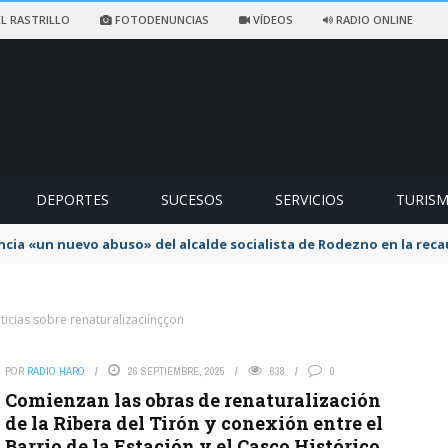
L RASTRILLO
FOTODENUNCIAS
VÍDEOS
RADIO ONLINE
DEPORTES
SUCESOS
SERVICIOS
TURIS
ncia «un nuevo abuso» del alcalde socialista de Rodezno en la reca
ticias sobre renaturalizaciínççon
POR
RADIO HARO
26 SEPTIEMBRE, 2025
638
0
Comienzan las obras de renaturalización
de la Ribera del Tirón y conexión entre el
Barrio de la Estación y el Casco Histórico