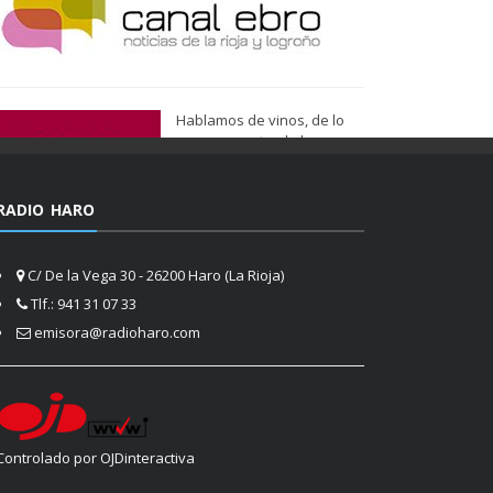
Hablamos de vinos, de lo
que nos gusta, de lo que
tenemos más cerca, de lo
que vemos cada día
cuando nos asomamos a la
RADIO HARO
vida.
Ser de Vinos
C/ De la Vega 30 - 26200 Haro (La Rioja)
Tlf.: 941 31 07 33
emisora@radioharo.com
Controlado por OJDinteractiva