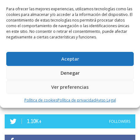
Para ofrecer las mejores experiencias, utilizamos tecnologías como las
COMENTARIOS RECIENTES
cookies para almacenar y/o acceder a la información del dispositivo. El
consentimiento de estas tecnologías nos permitirá procesar datos
como el comportamiento de navegación o las identificaciones únicas
en este sitio. No consentir o retirar el consentimiento, puede afectar
on
CARLOS
8 AGOSTO, 2026
negativamente a ciertas características y funciones.
res
Te aburres. Hay mas servilletas babeadas que colillas como la que a ti te
Y
falta....
FOTODENUNCIAS | Fumar no es güay
Aceptar
Denegar
Ver preferencias
SÍGUENOS
Política de cookies
Política de privacidad
Aviso Legal
1.10K+
FOLLOWERS