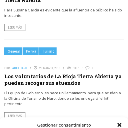
Tierra Abierta
Para Susana García es evidente que la afluencia de público ha sido
incesante.
LEER MÁS
General
Política
Turismo
POR
RADIO HARO
20 MARZO, 2013
1007
0
Los voluntarios de La Rioja Tierra Abierta ya
pueden recoger sus atuendos
El Equipo de Gobierno les hace un llamamiento para que acudan a
la Oficina de Turismo de Haro, donde se les entregará `el kit´
pertinente
LEER MÁS
Gestionar consentimiento