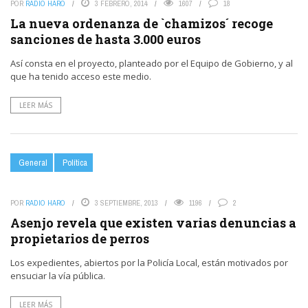
POR
RADIO HARO
3 FEBRERO, 2014
1607
18
La nueva ordenanza de `chamizos´ recoge
sanciones de hasta 3.000 euros
Así consta en el proyecto, planteado por el Equipo de Gobierno, y al
que ha tenido acceso este medio.
LEER MÁS
General
Política
POR
RADIO HARO
3 SEPTIEMBRE, 2013
1196
2
Asenjo revela que existen varias denuncias a
propietarios de perros
Los expedientes, abiertos por la Policía Local, están motivados por
ensuciar la vía pública.
LEER MÁS