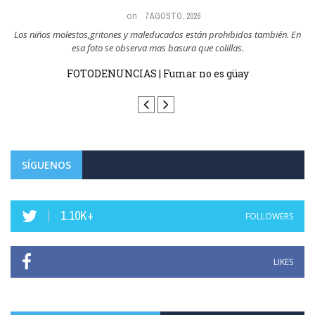
on
7 AGOSTO, 2026
a,
Los niños molestos,gritones y maleducados están prohibidos también. En
esa foto se observa mas basura que colillas.
sin
FOTODENUNCIAS | Fumar no es güay
SÍGUENOS
1.10K+
FOLLOWERS
LIKES