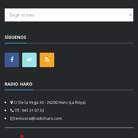
Archivos
SÍGUENOS
RADIO HARO
C/ De la Vega 30 - 26200 Haro (La Rioja)
Tlf.: 941 31 07 33
emisora@radioharo.com