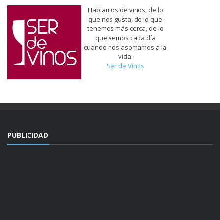
Hablamos de vinos, de lo
que nos gusta, de lo que
tenemos más cerca, de lo
que vemos cada día
cuando nos asomamos a la
vida.
Ser de Vinos
PUBLICIDAD