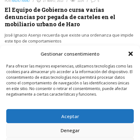
POR
RADIO HARO
27 MAYO, 2013
1224
5
El Equipo de Gobierno cursa varias
denuncias por pegada de carteles en el
mobiliario urbano de Haro
José Ignacio Asenjo recuerda que existe una ordenanza que impide
este tipo de comportamientos
Gestionar consentimiento
LEER MÁS
Para ofrecer las mejores experiencias, utilizamos tecnologías como las
cookies para almacenar y/o acceder a la información del dispositivo. El
consentimiento de estas tecnologías nos permitirá procesar datos
General
Política
Portada
como el comportamiento de navegación o las identificaciones únicas
en este sitio. No consentir o retirar el consentimiento, puede afectar
negativamente a ciertas características y funciones.
POR
RADIO HARO
19 MARZO, 2013
1213
19
El Ayuntamiento de Haro anuncia sanciones
por pegar carteles o similares
Aceptar
Fuentes del Equipo de Gobierno aseguran que se ha dado orden a
Denegar
la Policía Local para que se haga cumplir la ordenanza existente en
materia de ...