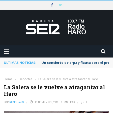
ÚLTIMAS NOTICIAS:
Un concierto de arpa y flauta abre el pr
Home
›
Deportes
›
La Salera se le vuelve a atragantar al Haro
La Salera se le vuelve a atragantar al
Haro
POR
RADIO HARO
10 NOVIEMBRE, 2013
1339
8