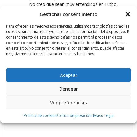
No creo que sean muy entendidos en Futbol.
Animo muchachos que se puede conseguir otro
Gestionar consentimiento
año se los primeros y poder celebrar los 100 años
del Haro Deportivo.
Para ofrecer las mejores experiencias, utilizamos tecnologías como las
cookies para almacenar y/o acceder a la información del dispositivo. El
consentimiento de estas tecnologías nos permitirá procesar datos
AUPA EL HARO!
como el comportamiento de navegación o las identificaciones únicas
en este sitio. No consentir o retirar el consentimiento, puede afectar
15 NOVIEMBRE, 2013 AT 13:54
negativamente a ciertas características y funciones.
Vamos Haro!!! a ganar esta jornada, seguir asi!!!
Aceptar
LEAVE A REPLY
Denegar
Ver preferencias
Política de cookies
Política de privacidad
Aviso Legal