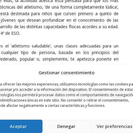
 ellas, la actividad atlética está pensada para que los más
s técnicas del atletismo, ‘de una forma completamente lúdica’,
 está destinada para niños que cursen primero a quinto de
 jóvenes que desean profundizar en el conocimiento de las
arrollo de las distintas capacidades físicas acordes a su edad.
 4º de ESO.
 el ‘atletismo saludable’, unas clases adecuadas para un
 cualquier tipo de persona, basada en los principios del
federado, popular o, simplemente, te apetezca ponerte en
Gestionar consentimiento
octubre, a partir de las 18,00 horas, en las pistas del estadio
a ofrecer las mejores experiencias, utilizamos tecnologías como las cookies p
 ‘atletismo saludable’; a las 19,00 horas, la primera de las
acenar y/o acceder a la información del dispositivo. El consentimiento de esta
s personas interesadas en la actividad ‘atletismo saludable’,
nologías nos permitirá procesar datos como el comportamiento de navegació
o martes 30 de septiembre a las 18,00 horas.
 identificaciones únicas en este sitio. No consentir o retirar el consentimiento,
de afectar negativamente a ciertas características y funciones.
Aceptar
Denegar
Ver preferencias