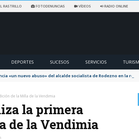
L RASTRILLO
FOTODENUNCIAS
VÍDEOS
RADIO ONLINE
DEPORTES
SUCESOS
SERVICIOS
TURIS
ncia «un nuevo abuso» del alcalde socialista de Rodezno en la reca
ición de la Milla de la Vendimia
iza la primera
la de la Vendimia
0