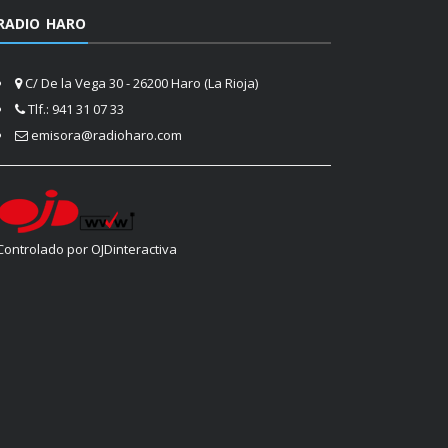
RADIO HARO
C/ De la Vega 30 - 26200 Haro (La Rioja)
Tlf.: 941 31 07 33
emisora@radioharo.com
Controlado por OJDinteractiva