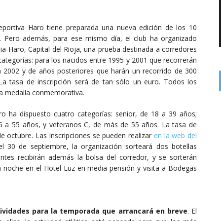
eportiva Haro tiene preparada una nueva edición de los 10
ja. Pero además, para ese mismo día, el club ha organizado
mia-Haro, Capital del Rioja, una prueba destinada a corredores
 categorías: para los nacidos entre 1995 y 2001 que recorrerán
en 2002 y de años posteriores que harán un recorrido de 300
La tasa de inscripción será de tan sólo un euro. Todos los
 una medalla conmemorativa.
o ha dispuesto cuatro categorías: senior, de 18 a 39 años;
6 a 55 años, y veteranos C, de más de 55 años. La tasa de
de octubre. Las inscripciones se pueden realizar
en la web del
 el 30 de septiembre, la organización sorteará dos botellas
tes recibirán además la bolsa del corredor, y se sorterán
 noche en el Hotel Luz en media pensión y visita a Bodegas
ctividades para la temporada que arrancará en breve
. El