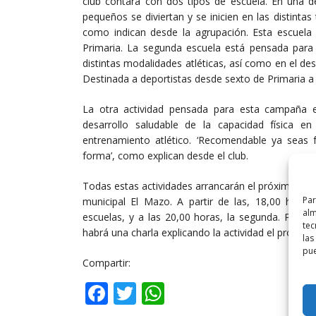
club contará con dos tipos de escuela. En una de
pequeños se diviertan y se inicien en las distinta
como indican desde la agrupación. Esta escuela
Primaria. La segunda escuela está pensada para
distintas modalidades atléticas, así como en el des
Destinada a deportistas desde sexto de Primaria a
La otra actividad pensada para esta campaña es
desarrollo saludable de la capacidad física en
entrenamiento atlético. ‘Recomendable ya seas 
forma’, como explican desde el club.
Todas estas actividades arrancarán el próximo 2 de 
Par
municipal El Mazo. A partir de las, 18,00 horas,
alm
escuelas, y a las 20,00 horas, la segunda. Para la
tec
habrá una charla explicando la actividad el próxim
las
pue
Compartir:
Facebook
Twitter
WhatsApp