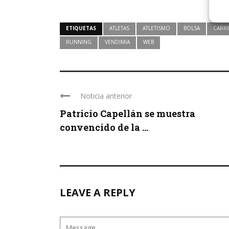
ETIQUETAS
ATLETAS
ATLETISMO
BOLSA
CARR
RUNNING
VENDIMIA
WEB
Noticia anterior
Patricio Capellán se muestra
convencido de la ...
LEAVE A REPLY