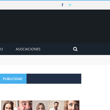
MO
ASOCIACIONES
udación de la tasa de aguas y basuras
PUBLICIDAD