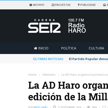
ARCHIVO
ENCUESTAS
PUBLICIDAD
E
INICIO
POLÍTICA
CULTURA
ÚLTIMAS NOTICIAS:
El Partido Popular denu
Home
›
Atletismo
›
La AD Haro organiza la primera ed
La AD Haro organ
edición de la Mil
POR
RADIO HARO
17 SEPTIEMBRE, 2014
2604