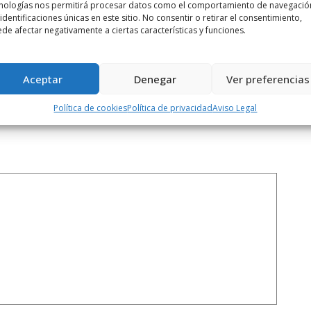
nologías nos permitirá procesar datos como el comportamiento de navegació
Siguiente noticia
 identificaciones únicas en este sitio. No consentir o retirar el consentimiento,
..
El tripartito lamenta el aumento del
de afectar negativamente a ciertas características y funciones.
paro ...
Aceptar
Denegar
Ver preferencias
Política de cookies
Política de privacidad
Aviso Legal