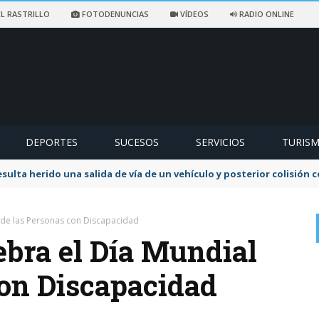
L RASTRILLO
FOTODENUNCIAS
VÍDEOS
RADIO ONLINE
DEPORTES
SUCESOS
SERVICIOS
TURIS
sulta herido una salida de vía de un vehículo y posterior colisión
de las Personas con Discapacidad
ra el Día Mundial
con Discapacidad