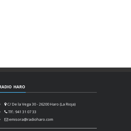
RADIO HARO
C/ De la Vega 30 - 26200 Haro (La Rioja)
Tlf.: 941 31 07 33
emisora@radioharo.com