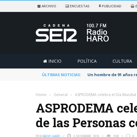
ARCHIVO
ENCUESTAS
PUBLICIDAD
E
INICIO
POLÍTICA
CULTURA
ÚLTIMAS NOTICIAS:
Un hombre de 91 años re
Home
›
General
›
ASPRODEMA celebra el Día Mundial 
ASPRODEMA celeb
de las Personas 
POR
RADIO HARO
3 DICIEMBRE, 2015
1108
0