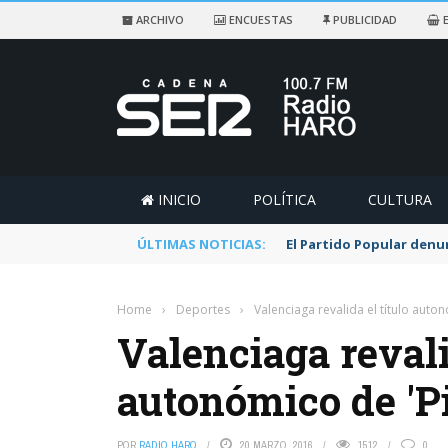
ARCHIVO
ENCUESTAS
PUBLICIDAD
E
INICIO
POLÍTICA
CULTURA
ÚLTIMAS NOTICIAS:
Salud recuerda que mira
Home
›
Deportes
›
Valenciaga revalida el título auto
Valenciaga revali
autonómico de 'Pi
POR
RADIO HARO
20 MARZO, 2016
1512
0