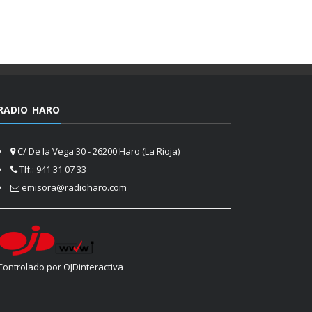
RADIO HARO
C/ De la Vega 30 - 26200 Haro (La Rioja)
Tlf.: 941 31 07 33
emisora@radioharo.com
Controlado por OJDinteractiva