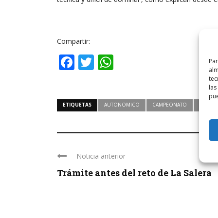
Compartir:
Facebook
Twitter
WhatsApp
Par
alm
tec
las
pue
ETIQUETAS
AUTONOMICO
CAMPEONATO
DISCIP
Noticia anterior
Trámite antes del reto de La Salera