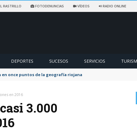
L RASTRILLO
FOTODENUNCIAS
VÍDEOS
RADIO ONLINE
DEPORTES
SUCESOS
SERVICIOS
TURIS
 en once puntos de la geografía riojana
iones en 2016
casi 3.000
016