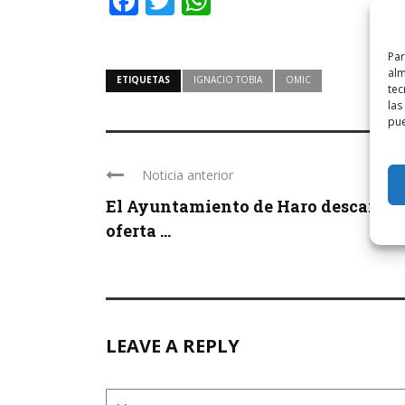
Facebook
Twitter
WhatsApp
Par
alm
ETIQUETAS
IGNACIO TOBIA
OMIC
tec
las
pue
Noticia anterior
El Ayuntamiento de Haro descartó l
oferta ...
LEAVE A REPLY