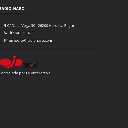
RADIO HARO
C/ De la Vega 30 - 26200 Haro (La Rioja)
Tlf.: 941 31 07 33
emisora@radioharo.com
Controlado por OJDinteractiva