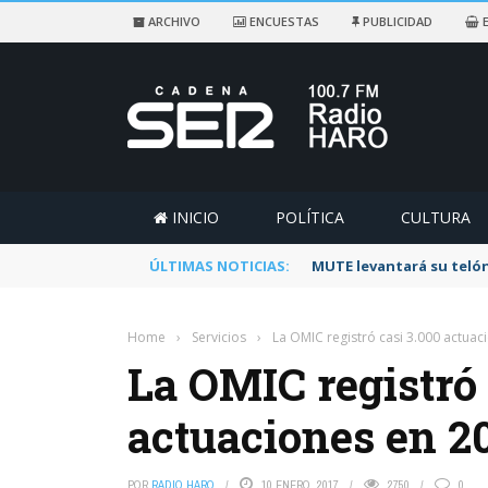
ARCHIVO
ENCUESTAS
PUBLICIDAD
E
INICIO
POLÍTICA
CULTURA
ÚLTIMAS NOTICIAS:
MUTE levantará su telón
Home
›
Servicios
›
La OMIC registró casi 3.000 actuac
La OMIC registró 
actuaciones en 2
POR
RADIO HARO
10 ENERO, 2017
2750
0