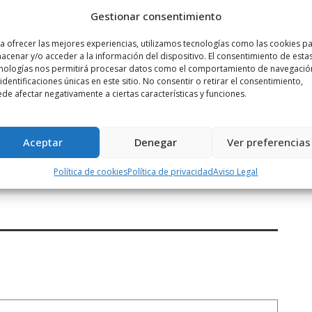
Gestionar consentimiento
a ofrecer las mejores experiencias, utilizamos tecnologías como las cookies p
acenar y/o acceder a la información del dispositivo. El consentimiento de esta
nologías nos permitirá procesar datos como el comportamiento de navegació
 identificaciones únicas en este sitio. No consentir o retirar el consentimiento,
de afectar negativamente a ciertas características y funciones.
Siguiente noticia
Aceptar
Denegar
Ver preferencias
a
La Consejería de Fomento y Política
Política de cookies
Política de privacidad
Aviso Legal
Territorial ...