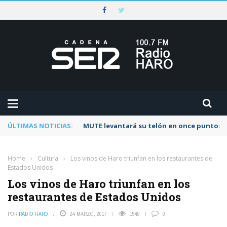
ÚLTIMAS NOTICIAS:
MUTE levantará su telón en once puntos d
Home
›
Cultura
›
Los vinos de Haro triunfan en los restaurantes de
Estados Unidos
Los vinos de Haro triunfan en los
restaurantes de Estados Unidos
POR
RADIO HARO
24 MARZO, 2017
1549
0