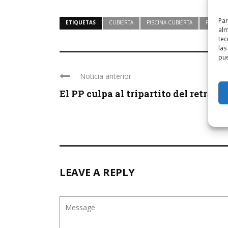
Par
ETIQUETAS
CUBIERTA
PISCINA CUBIERTA
PP
alm
tec
las
pue
Noticia anterior
El PP culpa al tripartito del retraso ..
LEAVE A REPLY