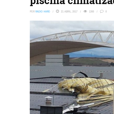
piscina climatiz
POR
RADIO HARO
21 ABRIL, 2017
1300
0