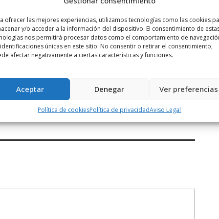
Gestionar consentimiento
a ofrecer las mejores experiencias, utilizamos tecnologías como las cookies p
acenar y/o acceder a la información del dispositivo. El consentimiento de esta
nologías nos permitirá procesar datos como el comportamiento de navegació
 identificaciones únicas en este sitio. No consentir o retirar el consentimiento,
de afectar negativamente a ciertas características y funciones.
Siguiente noticia
Aceptar
Denegar
Ver preferencias
.
Del Río: «Los 393.000 euros para
rehabilitar ...
Política de cookies
Política de privacidad
Aviso Legal