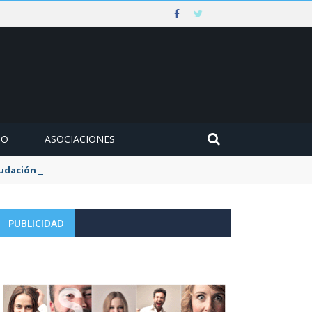
MO
ASOCIACIONES
udación de la tasa de aguas y basuras
PUBLICIDAD