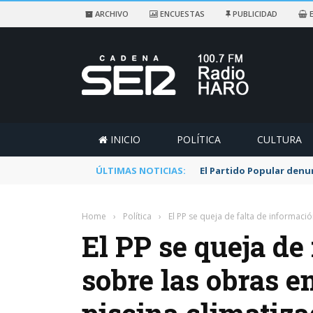
ARCHIVO
ENCUESTAS
PUBLICIDAD
E
INICIO
POLÍTICA
CULTURA
ÚLTIMAS NOTICIAS:
El Partido Popular denu
Home
›
Política
›
El PP se queja de falta de informació
El PP se queja de
sobre las obras en