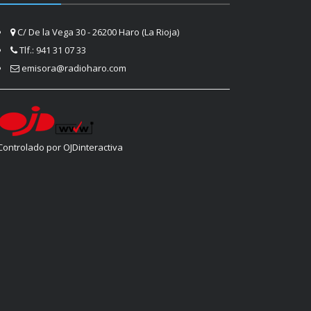
C/ De la Vega 30 - 26200 Haro (La Rioja)
Tlf.: 941 31 07 33
emisora@radioharo.com
Controlado por OJDinteractiva