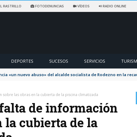
L RASTRILLO
FOTODENUNCIAS
VÍDEOS
RADIO ONLINE
DEPORTES
SUCESOS
SERVICIOS
TURIS
ncia «un nuevo abuso» del alcalde socialista de Rodezno en la reca
n sobre las obras en la cubierta de la piscina climatizada
 falta de información
 la cubierta de la