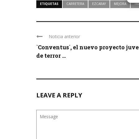
ETIQUETAS
CARRETERA
EZCARAY
MEJORA
TR
Noticia anterior
`Conventus´, el nuevo proyecto juve
de terror ...
LEAVE A REPLY