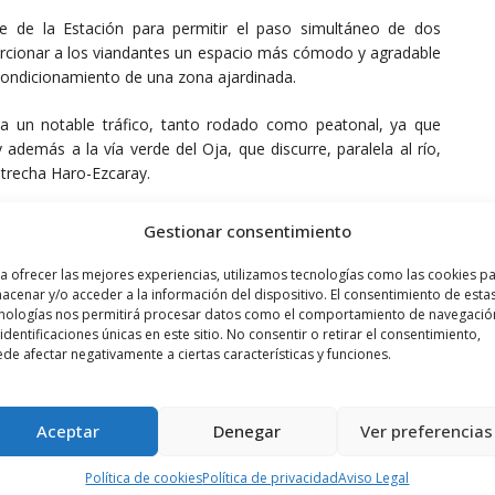
e de la Estación para permitir el paso simultáneo de dos
porcionar a los viandantes un espacio más cómodo y agradable
condicionamiento de una zona ajardinada.
rta un notable tráfico, tanto rodado como peatonal, ya que
 además a la vía verde del Oja, que discurre, paralela al río,
estrecha Haro-Ezcaray.
 del puente hasta los 11 metros para albergar dos carriles de
Gestionar consentimiento
s en cada caso, así como la reurbanización de los primeros
nes y mobiliario urbano.
a ofrecer las mejores experiencias, utilizamos tecnologías como las cookies p
acenar y/o acceder a la información del dispositivo. El consentimiento de esta
nologías nos permitirá procesar datos como el comportamiento de navegació
amiento, iluminación y resto de los servicios urbanos.
 identificaciones únicas en este sitio. No consentir o retirar el consentimiento,
de afectar negativamente a ciertas características y funciones.
Aceptar
Denegar
Ver preferencias
Política de cookies
Política de privacidad
Aviso Legal