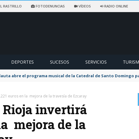
L RASTRILLO
FOTODENUNCIAS
VÍDEOS
RADIO ONLINE
DEPORTES
SUCESOS
SERVICIOS
TURIS
flauta abre el programa musical de la Catedral de Santo Domingo 
6.221 euros en la mejora de la travesía de Ezcaray
 Rioja invertirá
la mejora de la