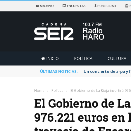
ARCHIVO
ENCUESTAS
PUBLICIDAD
E
INICIO
POLÍTICA
CULTURA
ÚLTIMAS NOTICIAS:
Un concierto de arpa y 
Home
›
Política
›
El Gobierno de La Rioja invertirá 97
El Gobierno de La
976.221 euros en 