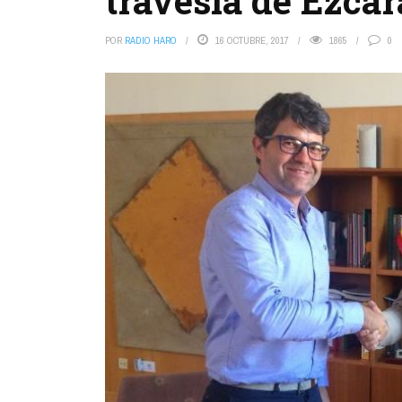
travesía de Ezca
POR
RADIO HARO
16 OCTUBRE, 2017
1865
0