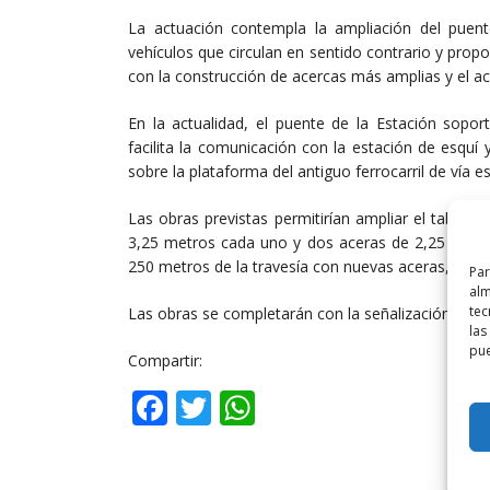
La actuación contempla la ampliación del puent
vehículos que circulan en sentido contrario y pro
con la construcción de acercas más amplias y el a
En la actualidad, el puente de la Estación sopo
facilita la comunicación con la estación de esquí y
sobre la plataforma del antiguo ferrocarril de vía 
Las obras previstas permitirían ampliar el tablero
3,25 metros cada uno y dos aceras de 2,25 metro
250 metros de la travesía con nuevas aceras, jardi
Par
alm
tec
Las obras se completarán con la señalización, baliz
las
pue
Compartir:
Facebook
Twitter
WhatsApp