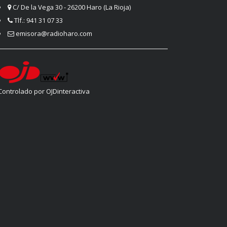
C/ De la Vega 30 - 26200 Haro (La Rioja)
Tlf.: 941 31 07 33
emisora@radioharo.com
Controlado por OJDinteractiva