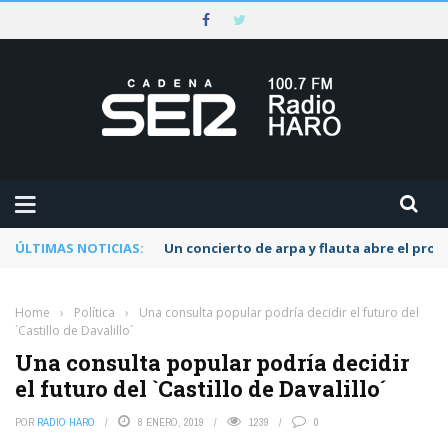
ÚLTIMAS NOTICIAS:
Un concierto de arpa y flauta abre el pr
Home
›
Política
›
Una consulta popular podría decidir el futuro del
`Castillo de Davalillo´
Una consulta popular podría decidir
el futuro del `Castillo de Davalillo´
POR
RADIO HARO
8 ENERO, 2019
1239
0