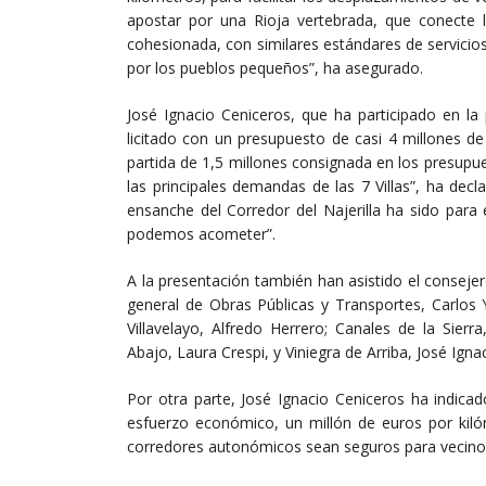
apostar por una Rioja vertebrada, que conecte la
cohesionada, con similares estándares de servicios
por los pueblos pequeños”, ha asegurado.
José Ignacio Ceniceros, que ha participado en la
licitado con un presupuesto de casi 4 millones d
partida de 1,5 millones consignada en los presup
las principales demandas de las 7 Villas”, ha dec
ensanche del Corredor del Najerilla ha sido para
podemos acometer”.
A la presentación también han asistido el consejero
general de Obras Públicas y Transportes, Carlos 
Villavelayo, Alfredo Herrero; Canales de la Sierr
Abajo, Laura Crespi, y Viniegra de Arriba, José Igna
Por otra parte, José Ignacio Ceniceros ha indica
esfuerzo económico, un millón de euros por kiló
corredores autonómicos sean seguros para vecinos 