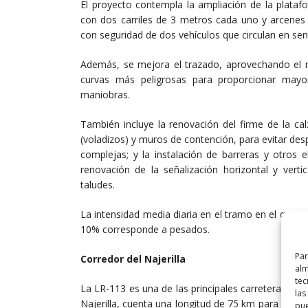
El proyecto contempla la ampliación de la plataf
con dos carriles de 3 metros cada uno y arcenes
con seguridad de dos vehículos que circulan en sen
Además, se mejora el trazado, aprovechando el re
curvas más peligrosas para proporcionar mayor
maniobras.
También incluye la renovación del firme de la cal
(voladizos) y muros de contención, para evitar de
complejas; y la instalación de barreras y otros 
renovación de la señalización horizontal y vertic
taludes.
La intensidad media diaria en el tramo en el que se 
10% corresponde a pesados.
Par
Corredor del Najerilla
alm
tec
La LR-113 es una de las principales carreteras de l
las
Najerilla, cuenta una longitud de 75 km para comun
pue