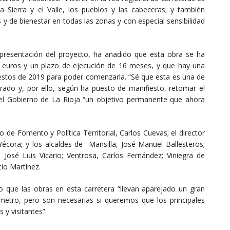
 Sierra y el Valle, los pueblos y las cabeceras; y también
 y de bienestar en todas las zonas y con especial sensibilidad
 presentación del proyecto, ha añadido que esta obra se ha
e euros y un plazo de ejecución de 16 meses, y que hay una
uestos de 2019 para poder comenzarla. “Sé que esta es una de
larado y, por ello, según ha puesto de manifiesto, retomar el
 el Gobierno de La Rioja “un objetivo permanente que ahora
 de Fomento y Política Territorial, Carlos Cuevas; el director
Yécora; y los alcaldes de Mansilla, José Manuel Ballesteros;
a, José Luis Vicario; Ventrosa, Carlos Fernández; Viniegra de
cio Martínez.
do que las obras en esta carretera “llevan aparejado un gran
metro, pero son necesarias si queremos que los principales
y visitantes”.