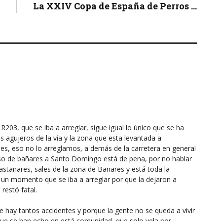
La XXIV Copa de España de Perros ...
203, que se iba a arreglar, sigue igual lo único que se ha
s agujeros de la vía y la zona que esta levantada a
les, eso no lo arreglamos, a demás de la carretera en general
eso de bañares a Santo Domingo está de pena, por no hablar
astañares, sales de la zona de Bañares y está toda la
o un momento que se iba a arreglar por que la dejaron a
restó fatal.
 hay tantos accidentes y porque la gente no se queda a vivir
s que se han echo en está comunidad, que solo vela por