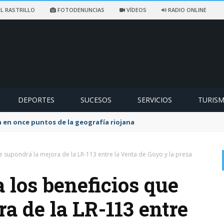
L RASTRILLO
FOTODENUNCIAS
VÍDEOS
RADIO ONLINE
DEPORTES
SUCESOS
SERVICIOS
TURIS
ccidentado en un sendero de Ezcaray
e supondrá la mejora de la LR-113 entre la Venta de Goyo y la presa
 los beneficios que
a de la LR-113 entre