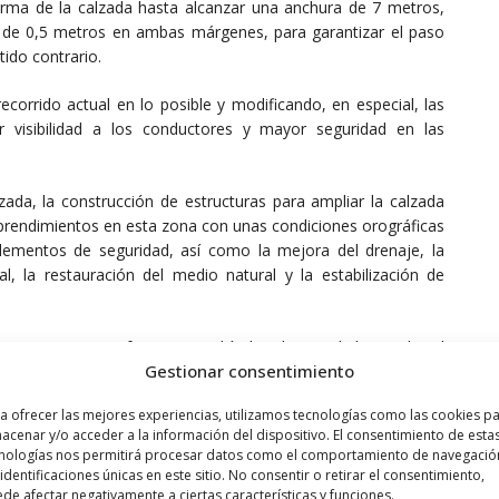
orma de la calzada hasta alcanzar una anchura de 7 metros,
 de 0,5 metros en ambas márgenes, para garantizar el paso
tido contrario.
corrido actual en lo posible y modificando, en especial, las
 visibilidad a los conductores y mayor seguridad en las
zada, la construcción de estructuras para ampliar la calzada
sprendimientos en esta zona con unas condiciones orográficas
elementos de seguridad, así como la mejora del drenaje, la
al, la restauración del medio natural y la estabilización de
va a actuar se cifra en 160 vehículos diarios, de los cuales el
Gestionar consentimiento
a ofrecer las mejores experiencias, utilizamos tecnologías como las cookies p
acenar y/o acceder a la información del dispositivo. El consentimiento de esta
nologías nos permitirá procesar datos como el comportamiento de navegació
a red viaria autonómica. Su trazado, que sigue el curso del río
 identificaciones únicas en este sitio. No consentir o retirar el consentimiento,
icar Cenicero y Canales de la Sierra, pasando por Villavelayo,
de afectar negativamente a ciertas características y funciones.