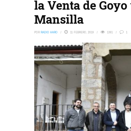
la Venta de Goyo 
Mansilla
POR
RADIO HARO
11 FEBRERO, 2019
1391
1