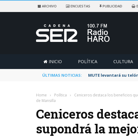
ARCHIVO
ENCUESTAS
PUBLICIDAD
E
INICIO
POLÍTICA
CULTURA
ÚLTIMAS NOTICIAS:
Rescatado un ciclista a
Home
›
Política
›
Ceniceros destaca los beneficios qu
de Mansilla
Ceniceros destaca
supondrá la mejor