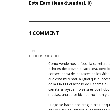
Este Haro tiene duende (1-0)
1 COMMENT
PEPE
13 FEBRERO, 2019 AT 11:08
Como vendemos la foto, la carretera LR
echo es desbrozar la carretera, pero lo
consecuencia de las raíces de los árbo
que está muy mal, al igual que el acc
de la LR-111 el acceso de Bañares a C
carretera rayada, no sé si es que hub
medias, una parte bien como 1 km y el 
Luego se hacen dos preguntas: Por que
en los pueblos, gracias a las política