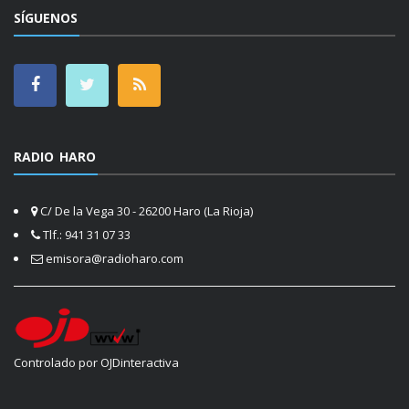
SÍGUENOS
RADIO HARO
C/ De la Vega 30 - 26200 Haro (La Rioja)
Tlf.: 941 31 07 33
emisora@radioharo.com
Controlado por OJDinteractiva