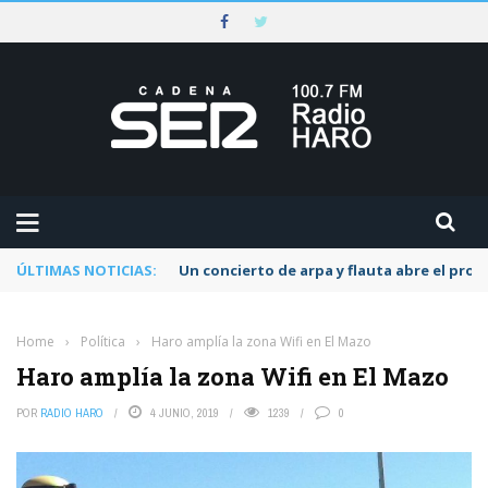
ÚLTIMAS NOTICIAS:
Un concierto de arpa y flauta abre el pr
Home
›
Política
›
Haro amplía la zona Wifi en El Mazo
Haro amplía la zona Wifi en El Mazo
POR
RADIO HARO
4 JUNIO, 2019
1239
0