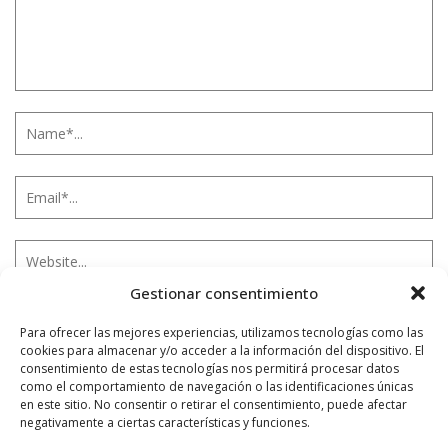
Gestionar consentimiento
Para ofrecer las mejores experiencias, utilizamos tecnologías como las
Notificarme vía correo electrónico cuando el comentario sea
cookies para almacenar y/o acceder a la información del dispositivo. El
aprobado.
consentimiento de estas tecnologías nos permitirá procesar datos
como el comportamiento de navegación o las identificaciones únicas
en este sitio. No consentir o retirar el consentimiento, puede afectar
Este sitio usa Akismet para reducir el spam.
Aprende
negativamente a ciertas características y funciones.
cómo se procesan los datos de tus comentarios.