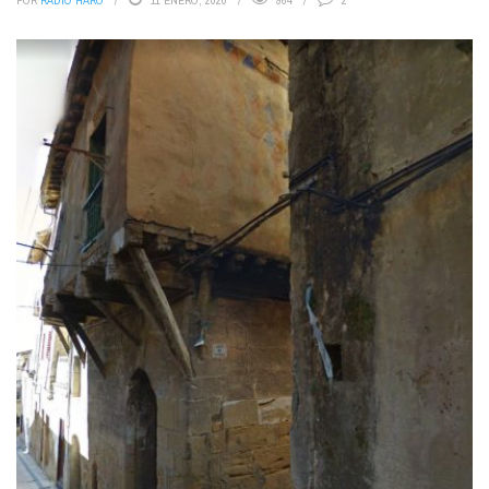
POR
RADIO HARO
11 ENERO, 2020
964
2