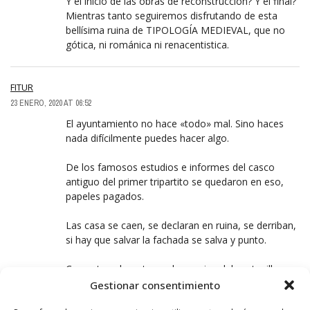
Y el inicio de las obras de reconstrucción? Y el final?
Mientras tanto seguiremos disfrutando de esta
bellísima ruina de TIPOLOGÍA MEDIEVAL, que no
gótica, ni románica ni renacentistica.
FITUR
23 ENERO, 2020 AT 06:52
El ayuntamiento no hace «todo» mal. Sino haces
nada difícilmente puedes hacer algo.
De los famosos estudios e informes del casco
antiguo del primer tripartito se quedaron en eso,
papeles pagados.
Las casa se caen, se declaran en ruina, se derriban,
si hay que salvar la fachada se salva y punto.
Con este solar, otro en la esquina del costanilla,
otro al lado del arrauri y otro en el torreón (para
Gestionar consentimiento
colocar containers) pues… A mí me salen 4 poco a