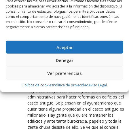
poco quedarán solo eso fachadas…
Para ofrecer las mejores experiencias, utilizamos tecnologías como las
cookies para almacenar y/o acceder a la información del dispositivo. El
consentimiento de estas tecnologías nos permitirá procesar datos
Pero eso sí si 1 millón de euros en reformar una
como el comportamiento de navegación o las identificaciones únicas
lonja.
en este sitio. No consentir o retirar el consentimiento, puede afectar
negativamente a ciertas características y funciones.
TAN COMUNISTAS VA A SER QUE NO SON.
23 ENERO, 2020 AT 08:37
Aceptar
El edificio tiene propietario. Particular. Propiedad
privada.
Denegar
Ver preferencias
DESDE MI VENTANA
23 ENERO, 2020 AT 09:52
Política de cookies
Política de privacidad
Aviso Legal
Hay poco apoyo económico y demasiadas trabas
administrativas para hacer reformas en edificios del
casco antiguo. Se piensan en el ayuntamiento que
quien tiene alguna propiedad en el casco antiguo es
millonario. Hay gente que quiere mantener los
edificios y ante tanta burocracia, papeleo y toda la
gente chupa desiste de ello. Se ve que el concejal