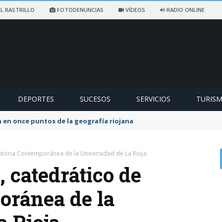
L RASTRILLO
FOTODENUNCIAS
VÍDEOS
RADIO ONLINE
DEPORTES
SUCESOS
SERVICIOS
TURIS
ccidentado en un sendero de Ezcaray
istoria Contemporánea de la Universidad de La Rioja
 catedrático de
oránea de la