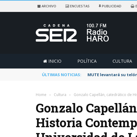
ARCHIVO
ENCUESTAS
PUBLICIDAD
E
INICIO
POLÍTICA
CULTURA
ÚLTIMAS NOTICIAS:
Rescatado un ciclista a
Home
›
Cultura
›
Gonzalo Capellán, catedrático de H
Gonzalo Capellán,
Historia Contemp