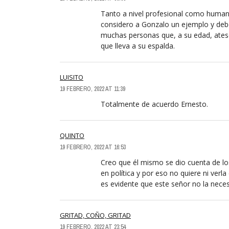
Tanto a nivel profesional como humano
considero a Gonzalo un ejemplo y debe
muchas personas que, a su edad, ateso
que lleva a su espalda.
LUISITO
19 FEBRERO, 2022 AT 11:39
Totalmente de acuerdo Ernesto.
QUINTO
19 FEBRERO, 2022 AT 16:53
Creo que él mismo se dio cuenta de lo
en política y por eso no quiere ni verla
es evidente que este señor no la nece
GRITAD, COÑO, GRITAD
19 FEBRERO, 2022 AT 23:54