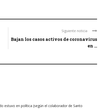
o
disminuir
el
volumen.
Siguiente noticia
Bajan los casos activos de coronavirus
en ...
ndo estuvo en política (según el colaborador de Santo