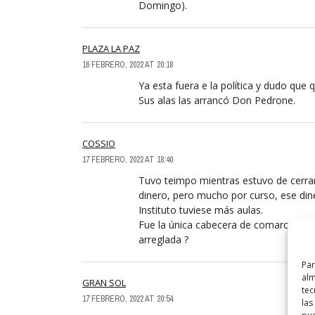
Domingo).
PLAZA LA PAZ
16 FEBRERO, 2022 AT 20:18
Ya esta fuera e la política y dudo que q
Sus alas las arrancó Don Pedrone.
COSSIO
17 FEBRERO, 2022 AT 18:40
Tuvo teimpo mientras estuvo de cerrar
dinero, pero mucho por curso, ese diner
Instituto tuviese más aulas.
Fue la única cabecera de comarca que p
arreglada ?
Par
alm
GRAN SOL
tec
17 FEBRERO, 2022 AT 20:54
las