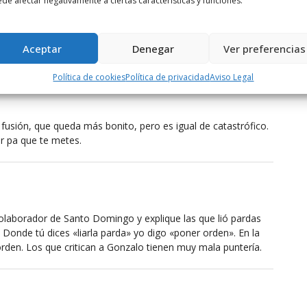
de afectar negativamente a ciertas características y funciones.
Los dos institutos que hubo y hay están a pleno rendimiento
s alumnos.
 esfuerzos.
Aceptar
Denegar
Ver preferencias
Política de cookies
Política de privacidad
Aviso Legal
fusión, que queda más bonito, pero es igual de catastrófico.
r pa que te metes.
colaborador de Santo Domingo y explique las que lió pardas
 Donde tú dices «liarla parda» yo digo «poner orden». En la
rden. Los que critican a Gonzalo tienen muy mala puntería.