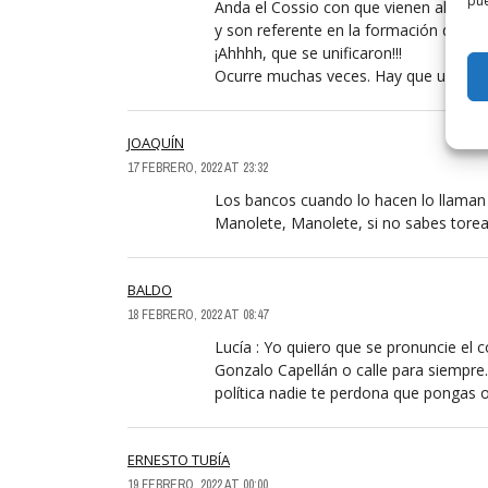
pue
Anda el Cossio con que vienen ahora. 
y son referente en la formación de lo
¡Ahhhh, que se unificaron!!!
Ocurre muchas veces. Hay que unificar
JOAQUÍN
17 FEBRERO, 2022 AT 23:32
Los bancos cuando lo hacen lo llaman 
Manolete, Manolete, si no sabes torea
BALDO
18 FEBRERO, 2022 AT 08:47
Lucía : Yo quiero que se pronuncie el 
Gonzalo Capellán o calle para siempre.
política nadie te perdona que pongas o
ERNESTO TUBÍA
19 FEBRERO, 2022 AT 00:00