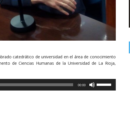
mbrado catedrático de universidad en el área de conocimiento
mento de Ciencias Humanas de la Universidad de La Rioja,
Utiliza
00:00
las
teclas
de
flecha
arriba/abajo
para
aumentar