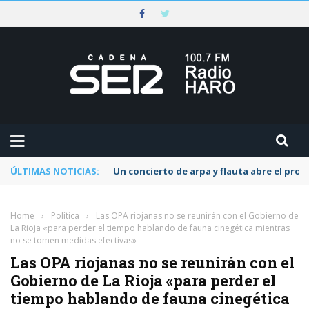
ÚLTIMAS NOTICIAS:
Un concierto de arpa y flauta abre el pr
Home
›
Política
›
Las OPA riojanas no se reunirán con el Gobierno de
La Rioja «para perder el tiempo hablando de fauna cinegética mientras
no se tomen medidas efectivas»
Las OPA riojanas no se reunirán con el
Gobierno de La Rioja «para perder el
tiempo hablando de fauna cinegética