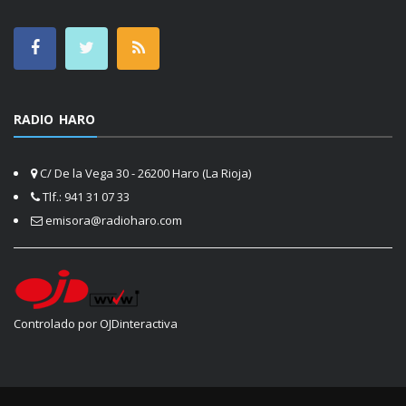
RADIO HARO
C/ De la Vega 30 - 26200 Haro (La Rioja)
Tlf.: 941 31 07 33
emisora@radioharo.com
Controlado por OJDinteractiva