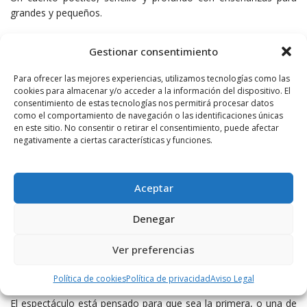
grandes y pequeños.
La historia de El Principito nos llega a través de las luces, las
Gestionar consentimiento
sombras y los colores proyectados en su asteroide, de la mano
de un aviador muy especial perdido en el desierto.
Para ofrecer las mejores experiencias, utilizamos tecnologías como las
cookies para almacenar y/o acceder a la información del dispositivo. El
Viajamos juntos por planetas imposibles ocupados por
consentimiento de estas tecnologías nos permitirá procesar datos
como el comportamiento de navegación o las identificaciones únicas
peculiares personajes que nos harán ver lo bueno que tiene ser
en este sitio. No consentir o retirar el consentimiento, puede afectar
diferente, lo valioso de la infancia y lo bonito de elegir tu propio
negativamente a ciertas características y funciones.
camino, aun equivocándote.
Así, cuando miremos las estrellas no podremos olvidar que “Lo
Aceptar
esencial es invisible a los ojos”.
Denegar
Un día en el Teatro | Teatro Arbolé (Zaragoza) /
Títeres y Actores.
Sábado 30 de abril (17:00 y 19:00),
Ver preferencias
Sala Gonzalo de Berceo de Logroño.
Un día en el Teatro
es un viaje de iniciación al teatro ofrecido de
Política de cookies
Política de privacidad
Aviso Legal
manera natural.
El espectáculo está pensado para que sea la primera, o una de