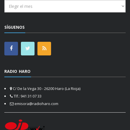
Archivos
SÍGUENOS
RADIO HARO
C/ De la Vega 30 - 26200 Haro (La Rioja)
Tlf.: 941 31 07 33
emisora@radioharo.com