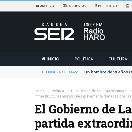
ARCHIVO
ENCUESTAS
PUBLICIDAD
E
INICIO
POLÍTICA
CULTURA
ÚLTIMAS NOTICIAS:
Un hombre de 91 años re
Home
›
Política
›
El Gobierno de La Rioja destinará u
infraestructuras municipales gravemente dañadas por las
El Gobierno de La
partida extraordi