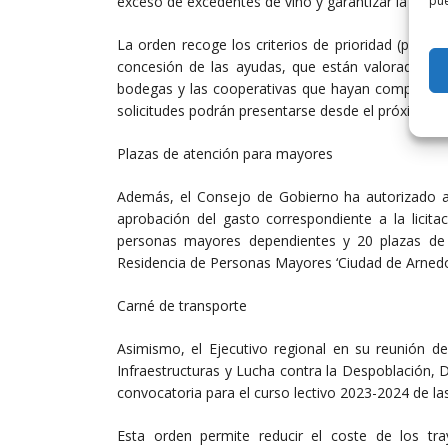
exceso de excedentes de vino y garantizar la comp
pue
La orden recoge los criterios de prioridad (puede
concesión de las ayudas, que están valoradas en 
bodegas y las cooperativas que hayan comprado uv
solicitudes podrán presentarse desde el próximo lun
Plazas de atención para mayores
Además, el Consejo de Gobierno ha autorizado a l
aprobación del gasto correspondiente a la licita
personas mayores dependientes y 20 plazas de
Residencia de Personas Mayores ‘Ciudad de Arnedo’
Carné de transporte
Asimismo, el Ejecutivo regional en su reunión de
Infraestructuras y Lucha contra la Despoblación, D
convocatoria para el curso lectivo 2023-2024 de la
Esta orden permite reducir el coste de los t