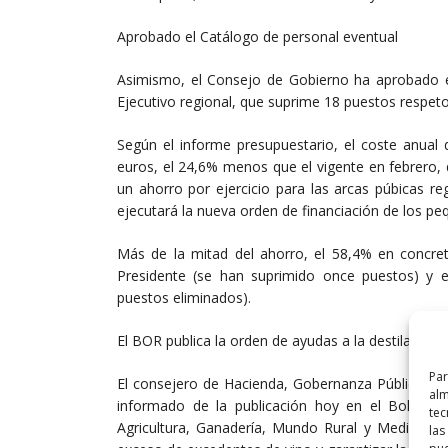
Aprobado el Catálogo de personal eventual
Asimismo, el Consejo de Gobierno ha aprobado est
Ejecutivo regional, que suprime 18 puestos respeto a
Según el informe presupuestario, el coste anual 
euros, el 24,6% menos que el vigente en febrero,
un ahorro por ejercicio para las arcas púbicas r
ejecutará la nueva orden de financiación de los pe
Más de la mitad del ahorro, el 58,4% en concreto
Presidente (se han suprimido once puestos) y el
puestos eliminados).
El BOR publica la orden de ayudas a la destilación 
Par
El consejero de Hacienda, Gobernanza Pública, So
alm
informado de la publicación hoy en el Boletín 
tec
Agricultura, Ganadería, Mundo Rural y Medio Amb
las