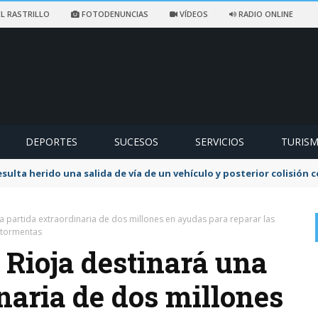
L RASTRILLO
FOTODENUNCIAS
VÍDEOS
RADIO ONLINE
DEPORTES
SUCESOS
SERVICIOS
TURIS
sulta herido una salida de vía de un vehículo y posterior colisión
na partida extraordinaria de dos millones en ayudas para reparar las
 tormentas
 Rioja destinará una
naria de dos millones