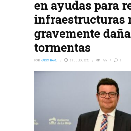
en ayudas para re
infraestructuras
gravemente dañad
tormentas
POR
RADIO HARO
28 JULIO, 2023
775
0