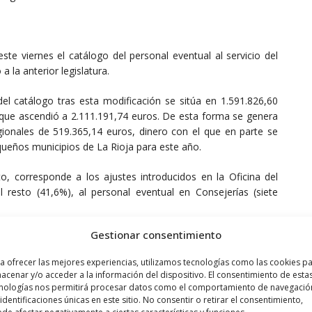
e viernes el catálogo del personal eventual al servicio del
 la anterior legislatura.
del catálogo tras esta modificación se sitúa en 1.591.826,60
 que ascendió a 2.111.191,74 euros. De esta forma se genera
egionales de 519.365,14 euros, dinero con el que en parte se
queños municipios de La Rioja para este año.
, corresponde a los ajustes introducidos en la Oficina del
 resto (41,6%), al personal eventual en Consejerías (siete
Gestionar consentimiento
voluntaria
a ofrecer las mejores experiencias, utilizamos tecnologías como las cookies p
ciedad Digital y Portavocía, Alfonso Domínguez, también ha
acenar y/o acceder a la información del dispositivo. El consentimiento de esta
Oficial de La Rioja (BOR) de la orden de la Consejería de
nologías nos permitirá procesar datos como el comportamiento de navegació
iente que regula la convocatoria de ayudas para reducir el
 identificaciones únicas en este sitio. No consentir o retirar el consentimiento,