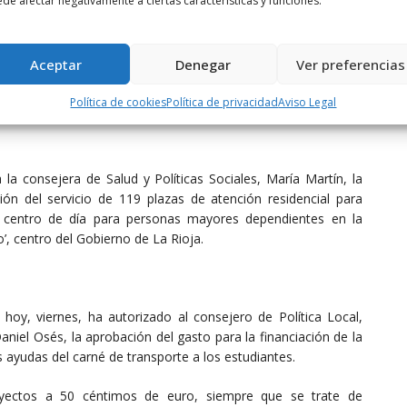
ra de uva en la próxima campaña vitícola.
de afectar negativamente a ciertas características y funciones.
n consultarse en el Anexo 1 adjunto) que se seguirán para la
quince millones de euros, y de las que se beneficiarán las
Aceptar
Denegar
Ver preferencias
a a los viticultores riojanos en la campaña 2022/2023. Las
es, día 31, y hasta el viernes, 4 agosto.
Política de cookies
Política de privacidad
Aviso Legal
a consejera de Salud y Políticas Sociales, María Martín, la
ción del servicio de 119 plazas de atención residencial para
 centro de día para personas mayores dependientes en la
, centro del Gobierno de La Rioja.
 hoy, viernes, ha autorizado al consejero de Política Local,
aniel Osés, la aprobación del gasto para la financiación de la
s ayudas del carné de transporte a los estudiantes.
rayectos a 50 céntimos de euro, siempre que se trate de