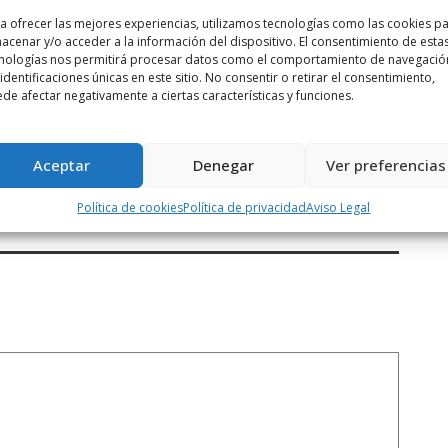
a ofrecer las mejores experiencias, utilizamos tecnologías como las cookies p
acenar y/o acceder a la información del dispositivo. El consentimiento de esta
nologías nos permitirá procesar datos como el comportamiento de navegació
 identificaciones únicas en este sitio. No consentir o retirar el consentimiento,
de afectar negativamente a ciertas características y funciones.
Siguiente noticia
ores
Un hombre de 66 años de Cuzcurrita ...
Aceptar
Denegar
Ver preferencias
Política de cookies
Política de privacidad
Aviso Legal