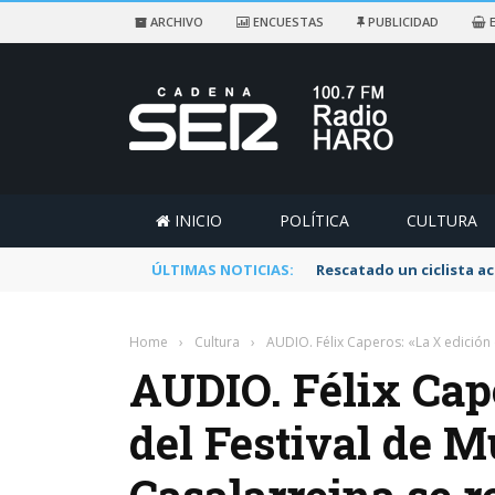
ARCHIVO
ENCUESTAS
PUBLICIDAD
E
INICIO
POLÍTICA
CULTURA
ÚLTIMAS NOTICIAS:
Rescatado un ciclista a
Home
›
Cultura
›
AUDIO. Félix Caperos: «La X edición 
AUDIO. Félix Cap
del Festival de M