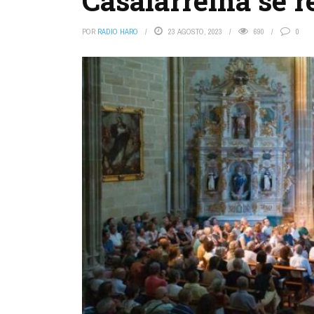
Casalarreina se r
POR
RADIO HARO
23 AGOSTO, 2023
690
0