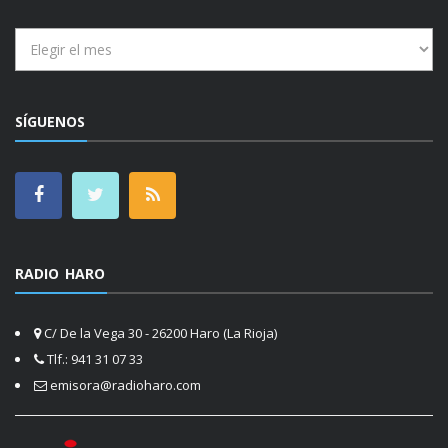
Archivos
SÍGUENOS
RADIO HARO
C/ De la Vega 30 - 26200 Haro (La Rioja)
Tlf.: 941 31 07 33
emisora@radioharo.com