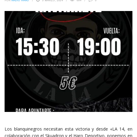
POR
RADIO HARO
5 MARZO, 2024
664
0
Los blanquinegros necesitan esta victoria y desde «LA 14, en
colaboración con el Skuadron y el Haro Deportivo, ponemos en