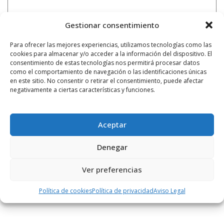
Gestionar consentimiento
Para ofrecer las mejores experiencias, utilizamos tecnologías como las
cookies para almacenar y/o acceder a la información del dispositivo. El
consentimiento de estas tecnologías nos permitirá procesar datos
como el comportamiento de navegación o las identificaciones únicas
en este sitio. No consentir o retirar el consentimiento, puede afectar
negativamente a ciertas características y funciones.
Aceptar
Denegar
Notificarme vía correo electrónico cuando el comentario sea
aprobado.
Ver preferencias
Este sitio usa Akismet para reducir el spam.
Aprende
Política de cookies
Política de privacidad
Aviso Legal
cómo se procesan los datos de tus comentarios.