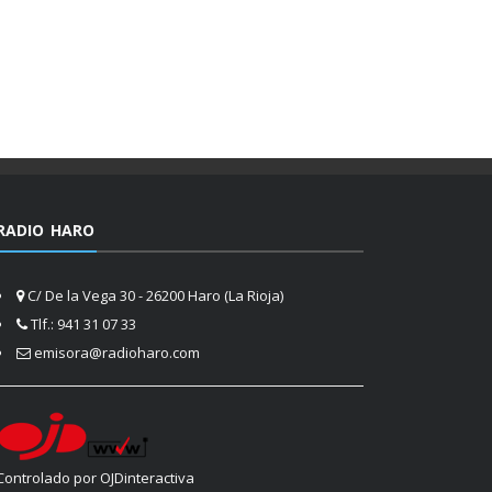
RADIO HARO
C/ De la Vega 30 - 26200 Haro (La Rioja)
Tlf.: 941 31 07 33
emisora@radioharo.com
Controlado por OJDinteractiva