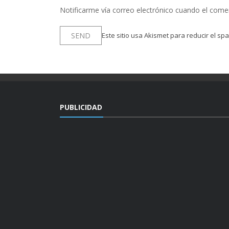
Notificarme vía correo electrónico cuando el come
Este sitio usa Akismet para reducir el sp
PUBLICIDAD