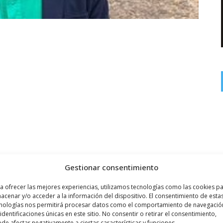
Gestionar consentimiento
Siguiente noticia
a ofrecer las mejores experiencias, utilizamos tecnologías como las cookies p
acenar y/o acceder a la información del dispositivo. El consentimiento de esta
El Gobierno de España invierte 1,81
nologías nos permitirá procesar datos como el comportamiento de navegació
 identificaciones únicas en este sitio. No consentir o retirar el consentimiento,
millones ...
de afectar negativamente a ciertas características y funciones.