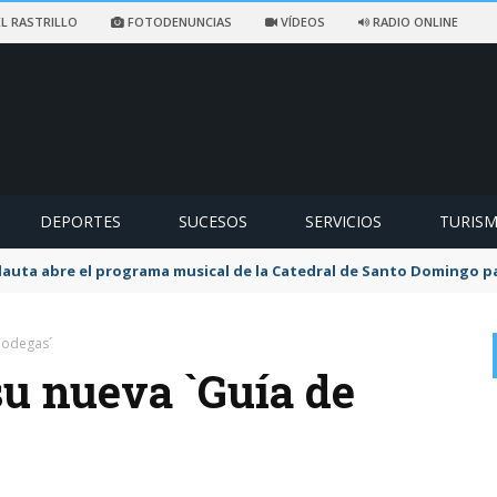
L RASTRILLO
FOTODENUNCIAS
VÍDEOS
RADIO ONLINE
DEPORTES
SUCESOS
SERVICIOS
TURIS
flauta abre el programa musical de la Catedral de Santo Domingo 
Bodegas´
su nueva `Guía de