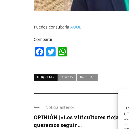
Puedes consultarla
AQUÍ.
Compartir:
Facebook
Twitter
WhatsApp
ETIQUETAS
ABALOS
BODEGAS
Noticia anterior
Par
alm
OPINIÓN | «Los viticultores riojanos
tec
las
queremos seguir ...
pue