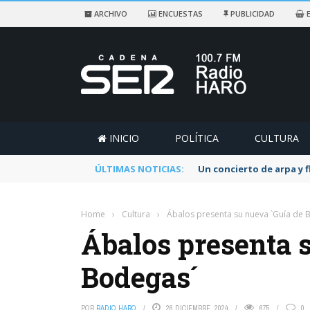
ARCHIVO
ENCUESTAS
PUBLICIDAD
E
INICIO
POLÍTICA
CULTURA
ÚLTIMAS NOTICIAS:
Un concierto de arpa y 
Home
›
Cultura
›
Ábalos presenta su nueva `Guía de 
Ábalos presenta 
Bodegas´
POR
RADIO HARO
26 DICIEMBRE, 2024
675
0