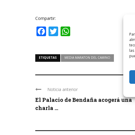
Compartir:
Facebook
Twitter
WhatsApp
Par
alm
tec
las
pue
ETIQUETAS
MEDIA MARATON DEL CAMINO
Noticia anterior
El Palacio de Bendaña acogerá una
charla ...