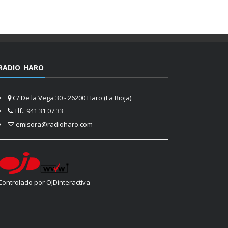
RADIO HARO
C/ De la Vega 30 - 26200 Haro (La Rioja)
Tlf.: 941 31 07 33
emisora@radioharo.com
Controlado por OJDinteractiva