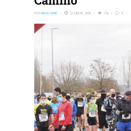
Camino
POR
RADIO HARO
13 ENERO, 2025
719
0