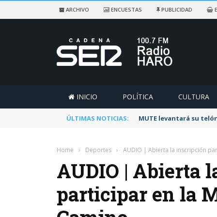
ARCHIVO
ENCUESTAS
PUBLICIDAD
E
INICIO
POLÍTICA
CULTURA
ÚLTIMAS NOTICIAS:
MUTE levantará su telón
Home
›
Deportes
›
AUDIO | Abierta la inscripción pa
AUDIO | Abierta l
participar en la 