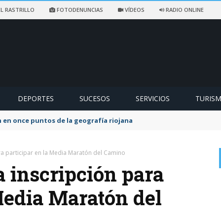
L RASTRILLO
FOTODENUNCIAS
VÍDEOS
RADIO ONLINE
DEPORTES
SUCESOS
SERVICIOS
TURIS
 en once puntos de la geografía riojana
ra participar en la Media Maratón del Camino
a inscripción para
Media Maratón del